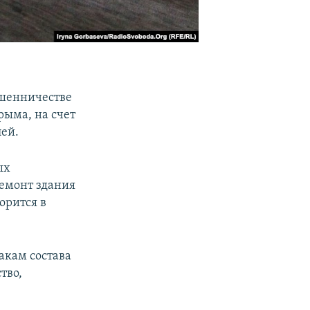
ошенничестве
рыма, на счет
лей.
ых
емонт здания
ворится в
акам состава
тво,