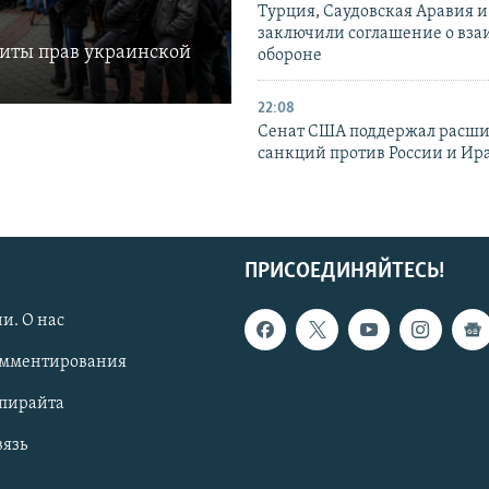
Турция, Саудовская Аравия 
заключили соглашение о вз
щиты прав украинской
обороне
22:08
Сенат США поддержал расш
санкций против России и Ир
ПРИСОЕДИНЯЙТЕСЬ!
и. О нас
омментирования
опирайта
вязь