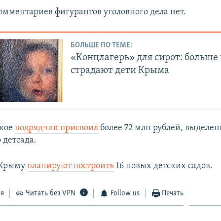
мментариев фигурантов уголовного дела нет.
БОЛЬШЕ ПО ТЕМЕ:
«Концлагерь» для сирот: больше 
страдают дети Крыма
нкое
подрядчик присвоил
более 72 млн рублей, выделе
 детсада.
в Крыму
планируют построить
16 новых детских садов.
ся
Читать без VPN
Follow us
Печать