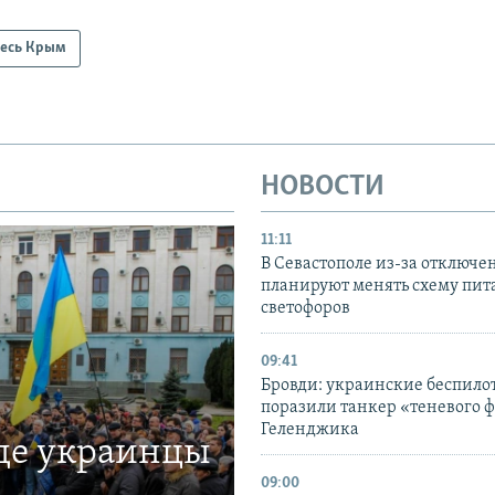
есь Крым
НОВОСТИ
11:11
В Севастополе из-за отключе
планируют менять схему пит
светофоров
09:41
Бровди: украинские беспил
поразили танкер «теневого ф
Геленджика
где украинцы
09:00