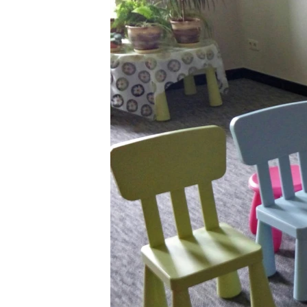
ПОБЕДИТЕЛЕЙ НЕ СУДЯТ?
КРЫМ.НЕПОКОРЕННЫЙ
ELIFBE
УКРАИНСКАЯ ПРОБЛЕМА КРЫМА