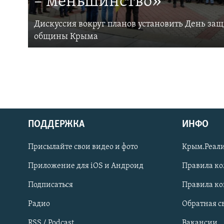
– меньшинство»
Дискуссия вокруг планов установить День за
общины Крыма
ПОДДЕРЖКА
ИНФО
Українською
Присылайте свои видео и фото
Крым.Реали
Qırımtatar
Приложение для iOS и Андроид
Правила к
Подписаться
Правила к
ПРИСОЕДИНЯЙТЕСЬ!
Радио
Обратная с
RSS / Podcast
Вакансии