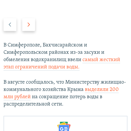
П
С
р
л
е
е
д
д
В Симферополе, Бахчисарайском и
ы
у
Симферопольском районах из-за засухи и
д
ю
обмеления водохранилищ ввели
самый жесткий
у
щ
этап ограничений подачи воды.
щ
и
и
й
В августе сообщалось, что Министерству жилищно-
й
с
коммунального хозяйства Крыма
выделили 200
с
л
млн рублей
на сокращение потерь воды в
л
а
распределительной сети.
а
й
й
д
д