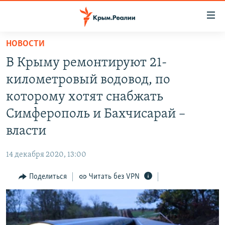
Доступность
ссылки
Вернуться
НОВОСТИ
к
НОВОСТИ
В Крыму ремонтируют 21-
основному
СПЕЦПРОЕКТЫ
содержанию
километровый водовод, по
ВОДА
Вернутся
ГРУЗ 200
которому хотят снабжать
к
ИСТОРИЯ
КАРТА ВОЕННЫХ ОБЪЕКТОВ КРЫМА
Симферополь и Бахчисарай –
главной
ЕЩЕ
11 ЛЕТ ОККУПАЦИИ КРЫМА. 11 ИСТОРИЙ СОПРОТИВЛЕНИЯ
навигации
власти
Вернутся
РАДІО СВОБОДА
ИНТЕРАКТИВ
к
14 декабря 2020, 13:00
КАК ОБОЙТИ БЛОКИРОВКУ
ИНФОГРАФИКА
поиску
Поделиться
Читать без VPN
ТЕЛЕПРОЕКТ КРЫМ.РЕАЛИИ
Українською
СОВЕТЫ ПРАВОЗАЩИТНИКОВ
Qırımtatar
ПРОПАВШИЕ БЕЗ ВЕСТИ