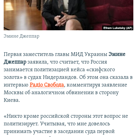
ПРИСОЕДИНЯЙТЕСЬ!
ПОБЕДИТЕЛЕЙ НЕ СУДЯТ?
КРЫМ.НЕПОКОРЕННЫЙ
ELIFBE
Эмине Джеппар
УКРАИНСКАЯ ПРОБЛЕМА КРЫМА
Все сайты RFE/RL
Первая заместитель главы МИД Украины
Эмине
Джеппар
заявила, что считает, что Россия
занимается политизацией кейса «скифского
золота» в судах Нидерландов. Об этом она сказала в
интервью
Радіо Свобода
, комментируя заявление
Москвы об аналогичном обвинении в сторону
Киева.
«Никто кроме российской стороны этот вопрос не
политизирует. Учитывая, что мне довелось
принимать участие в заседании суда первой