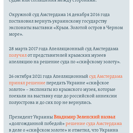
судьи или соглашения между сторонами.
Окружной суд Амстердама 14 декабря 2016 года
постановил вернуть украинскому государству
экспонаты выставки «Крым. Золотой остров в Черном
море».
28 марта 2017 года Апелляционный суд Амстердама
получил
от представителей крымских музеев
апелляцию на решение суда по «скифскому золоту».
26 октября 2021 года Апелляционный
суд Амстердама
принял решение
передать Украине «скифское
золото» – экспонаты из крымского музея, которые
поехали на выставку еще до российской аннексии
полуострова и до сих пор не вернулись.
Президент Украины
Владимир Зеленский назвал
«долгожданной победой»
решение суда Амстердама
в деле о «скифском золоте» и отметил, что Украина