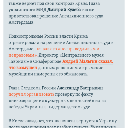
также вернет под свой контроль Крым. Глава
украинского МИД
Дмитрий Кулеба
также
приветствовал решение Апелляционного суда
Амстердама.
Подконтрольные России власти Крыма
отреагировали на решение Апелляционного суда в
Амстердаме,
назвав его «несправедливым и
неправовым».
Директор «Центрального музея
Тавриды» в Симферополе
Андрей Мальгин сказал,
что возмущен
данным решением и крымские
музейщики намерены его обжаловать.
Глава Следкома России
Александр Бастрыкин
поручил организовать
проверку по факту
«невозвращения культурных ценностей» из-за
победы Украины в нидерландском суде.
В Киеве ожидают, что экспонаты вернутся в Украину
после завершения всех разбирательств. Украинские