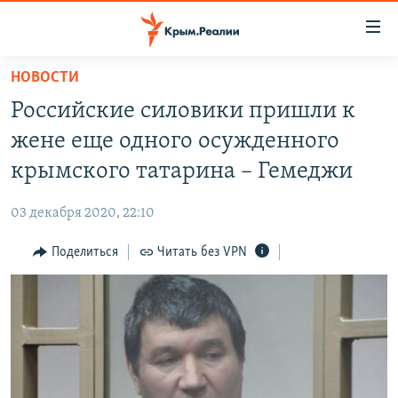
Доступность
ссылки
Вернуться
НОВОСТИ
к
НОВОСТИ
Российские силовики пришли к
основному
СПЕЦПРОЕКТЫ
содержанию
жене еще одного осужденного
ВОДА
Вернутся
ГРУЗ 200
крымского татарина – Гемеджи
к
ИСТОРИЯ
КАРТА ВОЕННЫХ ОБЪЕКТОВ КРЫМА
главной
03 декабря 2020, 22:10
ЕЩЕ
11 ЛЕТ ОККУПАЦИИ КРЫМА. 11 ИСТОРИЙ СОПРОТИВЛЕНИЯ
навигации
Вернутся
Поделиться
Читать без VPN
РАДІО СВОБОДА
ИНТЕРАКТИВ
к
КАК ОБОЙТИ БЛОКИРОВКУ
ИНФОГРАФИКА
поиску
ТЕЛЕПРОЕКТ КРЫМ.РЕАЛИИ
Українською
СОВЕТЫ ПРАВОЗАЩИТНИКОВ
Qırımtatar
ПРОПАВШИЕ БЕЗ ВЕСТИ