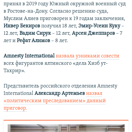
принял в 2019 году Южный окружной военный суд
в Ростове-на-Дону. Согласно решению суда,
Муслим Алиев приговорен к 19 годам заключения,
Инвер Бекиров
получил 18 лет,
Эмир-Усеин Куку
–
12 лет,
Вадим Сирук
– 12 лет,
Арсен Джеппаров
– 7
лет и
Рефат Алимов
– 8 лет.
Amnesty International
назвала узниками совести
всех фигурантов ялтинского «дела Хизб ут-
Тахрир».
Представитель российского отделения Amnesty
International
Александр Артемьев
назвал
«политическим преследованием» данный
приговор.