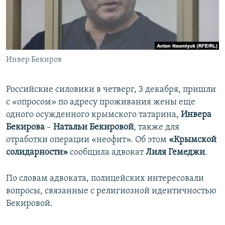
ПРИСОЕДИНЯЙТЕСЬ!
ПОБЕДИТЕЛЕЙ НЕ СУДЯТ?
КРЫМ.НЕПОКОРЕННЫЙ
ELIFBE
Инвер Бекиров
УКРАИНСКАЯ ПРОБЛЕМА КРЫМА
Все сайты RFE/RL
Российские силовики в четверг, 3 декабря, пришли
с «опросом» по адресу проживания жены еще
одного осужденного крымского татарина,
Инвера
Бекирова
–
Натальи Бекировой
, также для
отработки операции «неофит». Об этом
«Крымской
солидарности»
сообщила адвокат
Лиля Гемеджи
.
По словам адвоката, полицейских интересовали
вопросы, связанные с религиозной идентичностью
Бекировой.