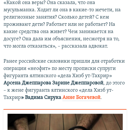
«Какой она веры? Она сказала, что она
мусульманка. Ходит ли она в какие-то мечети, на
религиозные занятия? Сколько детей? С кем
проживают дети? Работает или не работает? На
какие средства она живет? Чем занимается на
досуге? Она дала им объяснения, несмотря на то,
что могла отказаться», – рассказала адвокат.
Ранее российские силовики пришли для отработки
операции «неофит» по месту прописки супруги
фигуранта ялтинского «дела Хизб ут-Тахрир»
Арсена Джеппарова Зарине Джеппаровой
, до этого
– к жене фигуранта ялтинского «дела Хизб ут-
Тахрир
» Вадима Сирука
Анне Богачевой
.