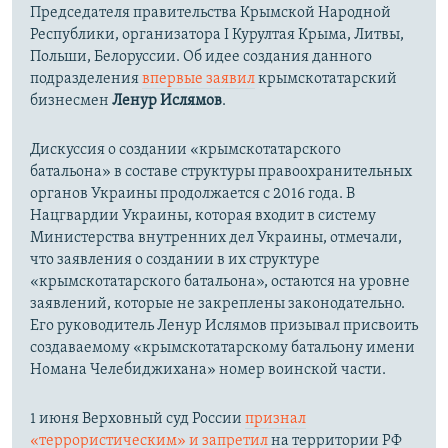
Председателя правительства Крымской Народной
Республики, организатора I Курултая Крыма, Литвы,
Польши, Белоруссии. Об идее создания данного
подразделения
впервые заявил
крымскотатарский
бизнесмен
Ленур Ислямов
.
Дискуссия о создании «крымскотатарского
батальона» в составе структуры правоохранительных
органов Украины продолжается с 2016 года. В
Нацгвардии Украины, которая входит в систему
Министерства внутренних дел Украины, отмечали,
что заявления о создании в их структуре
«крымскотатарского батальона», остаются на уровне
заявлений, которые не закреплены законодательно.
Его руководитель Ленур Ислямов призывал присвоить
создаваемому «крымскотатарскому батальону имени
Номана Челебиджихана» номер воинской части.
1 июня Верховный суд России
признал
«террористическим» и запретил
на территории РФ