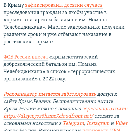
В Крыму
зафиксированы десятки случаев
преследования граждан за якобы участие в
«крымскотатарском батальоне им. Номана
Челебиджихана». Многие задержанные получили
реальные сроки и уже отбывают наказание в
российских тюрьмах.
ФСБ России внесла
«крымскотатарский
добровольческий батальон им. Номана
Челебиджихана» в список «террористических
организаций» в 2022 году.
Роскомнадзор пытается заблокировать
доступ к
сайту Крым.Реалии. Беспрепятственно читать
Крым.Реалии можно с помощью
зеркального сайта:
https://d1symyoz8hsmz7.cloudfront.net/
следите за
основными новостями в
Telegram
,
Instagram
и
Viber
Крым.Реалии. Рекомендуем вам
установить
VPN
.