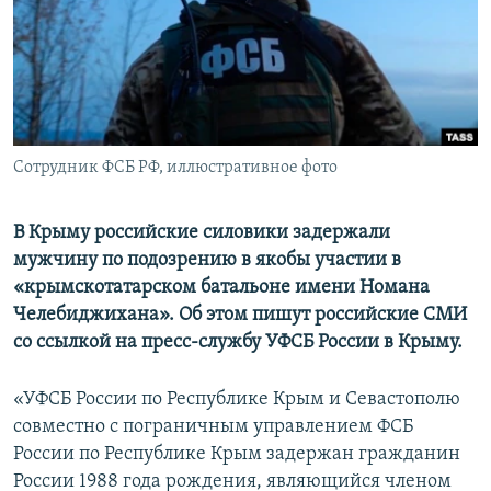
ПРИСОЕДИНЯЙТЕСЬ!
ПОБЕДИТЕЛЕЙ НЕ СУДЯТ?
КРЫМ.НЕПОКОРЕННЫЙ
ELIFBE
УКРАИНСКАЯ ПРОБЛЕМА КРЫМА
Все сайты RFE/RL
Сотрудник ФСБ РФ, иллюстративное фото
В Крыму российские силовики задержали
мужчину по подозрению в якобы участии в
«крымскотатарском батальоне имени Номана
Челебиджихана». Об этом пишут российские СМИ
со ссылкой на пресс-службу УФСБ России в Крыму.
«УФСБ России по Республике Крым и Севастополю
совместно с пограничным управлением ФСБ
России по Республике Крым задержан гражданин
России 1988 года рождения, являющийся членом