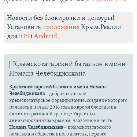
Новости без блокировки и цензуры!
Установить
приложение
Крым.Реалии
для
iOS
і
Android
.
Крымскотатарский батальон имени
Номана Челебиджихана
Крымскотатарский батальон имени Номана
Челебиджихана
– добровольческое
крымскотатарское формирование, создание которого
началось в начале 2016 года во время блокады на
административной границе Украины с
аннексированным Крымом, названное в честь
Номана Челебиджихана
– крымскотатарского
политика и общественного деятеля, первого