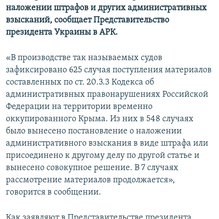
наложении штрафов и других административных
ПРИСОЕДИНЯЙТЕСЬ!
ПОБЕДИТЕЛЕЙ НЕ СУДЯТ?
взысканий, сообщает Представительство
КРЫМ.НЕПОКОРЕННЫЙ
президента Украины в АРК.
ELIFBE
«В производстве так называемых судов
УКРАИНСКАЯ ПРОБЛЕМА КРЫМА
зафиксировано 625 случая поступления материалов
Все сайты RFE/RL
составленных по ст. 20.3.3 Кодекса об
административных правонарушениях Российской
Федерации на территории временно
оккупированного Крыма. Из них в 548 случаях
было вынесено постановление о наложении
административного взыскания в виде штрафа или
присоединено к другому делу по другой статье и
вынесено совокупное решение. В 7 случаях
рассмотрение материалов продолжается»,
говорится в сообщении.
Как заявляют в Представительстве президента