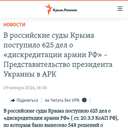
Доступность
ссылки
Вернуться
НОВОСТИ
к
НОВОСТИ
В российские суды Крыма
основному
СПЕЦПРОЕКТЫ
содержанию
поступило 625 дел о
ВОДА
Вернутся
ГРУЗ 200
«дискредитации армии РФ» –
к
ИСТОРИЯ
КАРТА ВОЕННЫХ ОБЪЕКТОВ КРЫМА
Представительство президента
главной
ЕЩЕ
11 ЛЕТ ОККУПАЦИИ КРЫМА. 11 ИСТОРИЙ СОПРОТИВЛЕНИЯ
навигации
Украины в АРК
Вернутся
РАДІО СВОБОДА
ИНТЕРАКТИВ
к
09 января 2024, 18:38
КАК ОБОЙТИ БЛОКИРОВКУ
ИНФОГРАФИКА
поиску
Поделиться
Читать без VPN
ТЕЛЕПРОЕКТ КРЫМ.РЕАЛИИ
Українською
В российские суды Крыма поступило 625 дел о
СОВЕТЫ ПРАВОЗАЩИТНИКОВ
Qırımtatar
«дискредитации армии РФ» ( ст. 20.3.3 КоАП РФ),
ПРОПАВШИЕ БЕЗ ВЕСТИ
по которым было вынесено 548 решений о