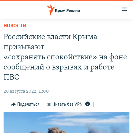
Доступность
ссылки
Вернуться
НОВОСТИ
к
НОВОСТИ
Российские власти Крыма
основному
СПЕЦПРОЕКТЫ
содержанию
призывают
ВОДА
Вернутся
ГРУЗ 200
«сохранять спокойствие» на фоне
к
ИСТОРИЯ
КАРТА ВОЕННЫХ ОБЪЕКТОВ КРЫМА
сообщений о взрывах и работе
главной
ЕЩЕ
11 ЛЕТ ОККУПАЦИИ КРЫМА. 11 ИСТОРИЙ СОПРОТИВЛЕНИЯ
навигации
ПВО
Вернутся
РАДІО СВОБОДА
ИНТЕРАКТИВ
к
20 августа 2022, 11:00
КАК ОБОЙТИ БЛОКИРОВКУ
ИНФОГРАФИКА
поиску
Поделиться
Читать без VPN
ТЕЛЕПРОЕКТ КРЫМ.РЕАЛИИ
Українською
СОВЕТЫ ПРАВОЗАЩИТНИКОВ
Qırımtatar
ПРОПАВШИЕ БЕЗ ВЕСТИ