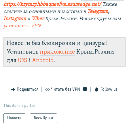
https://krymrphbbaqneefva.azureedge.net/
Также
следите за основными новостями в
Telegram
,
Instagram
и
Viber
Крым.Реалии. Рекомендуем вам
установить
VPN
.
Новости без блокировки и цензуры!
Установить
приложение
Крым.Реалии
для
iOS
і
Android
.
Поделиться
Читать без VPN
Follow us
This item is part of
Новости
Весь Крым