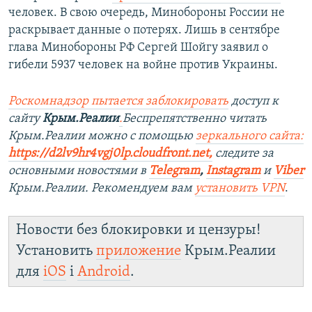
человек. В свою очередь, Минобороны России не
раскрывает данные о потерях. Лишь в сентябре
глава Минобороны РФ Сергей Шойгу заявил о
гибели 5937 человек на войне против Украины.
Роскомнадзор пытается заблокировать
доступ к
сайту
Крым.Реалии
.
Беспрепятственно читать
Крым.Реалии можно с помощью
зеркального сайта:
https://d2lv9hr4vgj0lp.cloudfront.net
,
следите за
основными новостями в
Telegram
,
Instagram
и
Viber
Крым.Реалии. Рекомендуем вам
установить VPN
.
Новости без блокировки и цензуры!
Установить
приложение
Крым.Реалии
для
iOS
і
Android
.