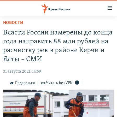
Доступность
ссылки
Вернуться
НОВОСТИ
к
НОВОСТИ
Власти России намерены до конца
основному
СПЕЦПРОЕКТЫ
содержанию
года направить 88 млн рублей на
ВОДА
Вернутся
ГРУЗ 200
расчистку рек в районе Керчи и
к
ИСТОРИЯ
КАРТА ВОЕННЫХ ОБЪЕКТОВ КРЫМА
Ялты – СМИ
главной
ЕЩЕ
11 ЛЕТ ОККУПАЦИИ КРЫМА. 11 ИСТОРИЙ СОПРОТИВЛЕНИЯ
навигации
31 августа 2021, 14:59
Вернутся
РАДІО СВОБОДА
ИНТЕРАКТИВ
к
Поделиться
Читать без VPN
КАК ОБОЙТИ БЛОКИРОВКУ
ИНФОГРАФИКА
поиску
ТЕЛЕПРОЕКТ КРЫМ.РЕАЛИИ
Українською
СОВЕТЫ ПРАВОЗАЩИТНИКОВ
Qırımtatar
ПРОПАВШИЕ БЕЗ ВЕСТИ