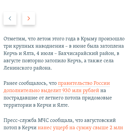
П
С
р
л
е
е
д
д
Отметим, что летом этого года в Крыму произошло
ы
у
три крупных наводнения – в июне была затоплена
д
ю
Керчь и Ялта, 4 июля – Бахчисарайский район, в
у
щ
августе повторно затопило Керчь, а также села
щ
и
Ленинского района.
и
й
й
с
Ранее сообщалось, что
правительство России
с
л
дополнительно выделит 930 млн рублей
на
л
а
пострадавшие от летнего потопа придомовые
а
й
территории в Керчи и Ялте.
й
д
д
Пресс-служба МЧС сообщала, что августовский
потоп в Керчи
нанес ущерб на сумму свыше 2 млн