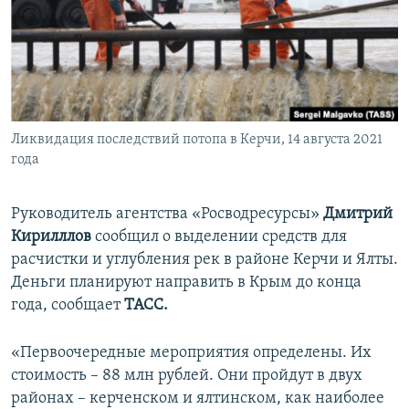
ПРИСОЕДИНЯЙТЕСЬ!
ПОБЕДИТЕЛЕЙ НЕ СУДЯТ?
КРЫМ.НЕПОКОРЕННЫЙ
ELIFBE
УКРАИНСКАЯ ПРОБЛЕМА КРЫМА
Все сайты RFE/RL
Ликвидация последствий потопа в Керчи, 14 августа 2021
года
Руководитель агентства «Росводресурсы»
Дмитрий
Кирилллов
сообщил о выделении средств для
расчистки и углубления рек в районе Керчи и Ялты.
Деньги планируют направить в Крым до конца
года, сообщает
ТАСС.
«Первоочередные мероприятия определены. Их
стоимость – 88 млн рублей. Они пройдут в двух
районах – керченском и ялтинском, как наиболее