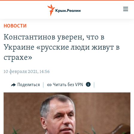
Доступность
ссылки
Вернуться
НОВОСТИ
к
НОВОСТИ
Константинов уверен, что в
основному
СПЕЦПРОЕКТЫ
содержанию
Украине «русские люди живут в
ВОДА
Вернутся
ГРУЗ 200
страхе»
к
ИСТОРИЯ
КАРТА ВОЕННЫХ ОБЪЕКТОВ КРЫМА
главной
10 февраля 2021, 14:56
ЕЩЕ
11 ЛЕТ ОККУПАЦИИ КРЫМА. 11 ИСТОРИЙ СОПРОТИВЛЕНИЯ
навигации
Вернутся
Поделиться
Читать без VPN
РАДІО СВОБОДА
ИНТЕРАКТИВ
к
КАК ОБОЙТИ БЛОКИРОВКУ
ИНФОГРАФИКА
поиску
ТЕЛЕПРОЕКТ КРЫМ.РЕАЛИИ
Українською
СОВЕТЫ ПРАВОЗАЩИТНИКОВ
Qırımtatar
ПРОПАВШИЕ БЕЗ ВЕСТИ