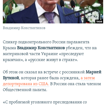
ПРИСОЕДИНЯЙТЕСЬ!
ПОБЕДИТЕЛЕЙ НЕ СУДЯТ?
КРЫМ.НЕПОКОРЕННЫЙ
ELIFBE
Владимир Константинов
УКРАИНСКАЯ ПРОБЛЕМА КРЫМА
Все сайты RFE/RL
Спикер подконтрольного России парламента
Крыма
Владимир Константинов
убежден, что на
материковой части Украине «преследуют
крымчан», а «русские живут в страхе».
Об этом он сказал на встрече с россиянкой
Марией
Бутиной
, которая ранее была осуждена,
а затем
депортирована из США.
В России она стала членом
Общественной палаты.
«С проблемой уголовного преследования со