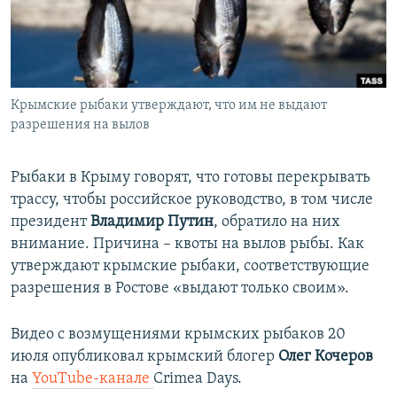
ПРИСОЕДИНЯЙТЕСЬ!
ПОБЕДИТЕЛЕЙ НЕ СУДЯТ?
КРЫМ.НЕПОКОРЕННЫЙ
ELIFBE
Крымские рыбаки утверждают, что им не выдают
УКРАИНСКАЯ ПРОБЛЕМА КРЫМА
разрешения на вылов
Все сайты RFE/RL
Рыбаки в Крыму говорят, что готовы перекрывать
трассу, чтобы российское руководство, в том числе
президент
Владимир Путин
, обратило на них
внимание. Причина – квоты на вылов рыбы. Как
утверждают крымские рыбаки, соответствующие
разрешения в Ростове «выдают только своим».
Видео с возмущениями крымских рыбаков 20
июля опубликовал крымский блогер
Олег Кочеров
на
YouTube-канале
Crimea Days.