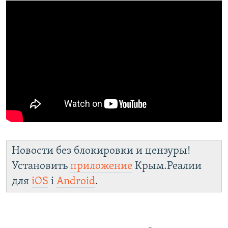
Новости без блокировки и цензуры!
Установить
приложение
Крым.Реалии
для
iOS
і
Android
.