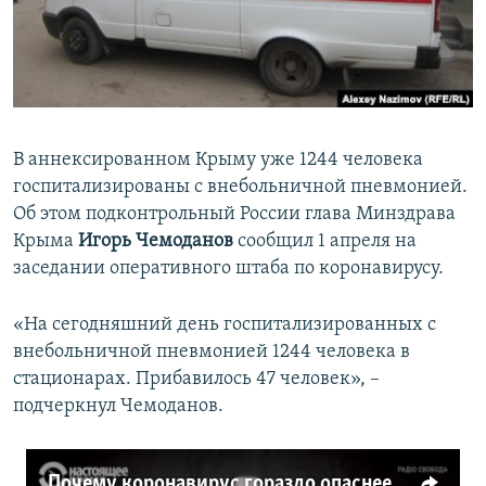
ПРИСОЕДИНЯЙТЕСЬ!
ПОБЕДИТЕЛЕЙ НЕ СУДЯТ?
КРЫМ.НЕПОКОРЕННЫЙ
ELIFBE
УКРАИНСКАЯ ПРОБЛЕМА КРЫМА
В аннексированном Крыму уже 1244 человека
Все сайты RFE/RL
госпитализированы с внебольничной пневмонией.
Об этом подконтрольный России глава Минздрава
Крыма
Игорь Чемоданов
сообщил 1 апреля на
заседании оперативного штаба по коронавирусу.
«На сегодняшний день госпитализированных с
внебольничной пневмонией 1244 человека в
стационарах. Прибавилось 47 человек», –
подчеркнул Чемоданов.
Почему коронавирус гораздо опаснее гриппа (видео)