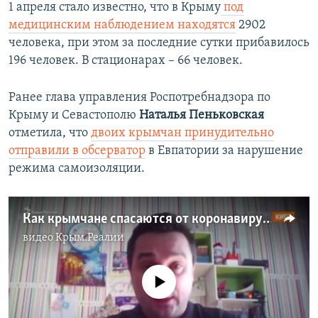
1 апреля стало известно, что в Крыму
под
медицинским наблюдением находятся
2902
1080p
человека, при этом за последние сутки прибавилось
Auto
270p
360p
480p
196 человек. В стационарах – 66 человек.
1080p
Ранее глава управления Роспотребнадзора по
Крыму и Севастополю
Наталья Пеньковская
отметила, что
двоих крымчан принудительно
отправили в обсерватор
в Евпатории за нарушение
режима самоизоляции.
Как крымчане спасаются от коронавируса? | Крым.Реалии ТВ (видео)
видео
Крым.Реалии
No media source currently available