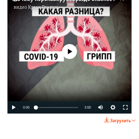
видео
Крым.Реалии
No media source currently available
Auto
0:00
3:00
270p
Загрузить
360p
480p