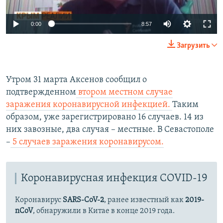
Auto
0:00
8:57
270p
Загрузить
360p
Auto
270p
360p
404p
404p
Утром 31 марта Аксенов
сообщил о
подтвержденном
втором местном случае
1080p
1080p
заражения коронавирусной инфекцией.
Таким
образом, уже зарегистрировано 16 случаев. 14 из
них завозные, два случая – местные. В Севастополе
–
5 случаев заражения коронавирусом.
Коронавирусная инфекция COVID-19
Коронавирус
SARS-CoV-2
, ранее известный как
2019-
nCoV
, обнаружили в Китае в конце 2019 года.