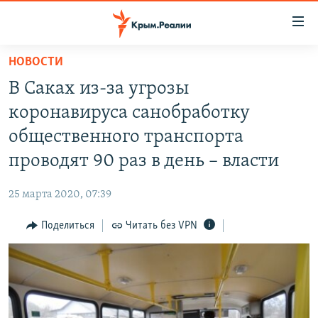
Доступность
ссылки
Вернуться
НОВОСТИ
к
НОВОСТИ
В Саках из-за угрозы
основному
СПЕЦПРОЕКТЫ
содержанию
коронавируса санобработку
ВОДА
Вернутся
ГРУЗ 200
общественного транспорта
к
ИСТОРИЯ
КАРТА ВОЕННЫХ ОБЪЕКТОВ КРЫМА
проводят 90 раз в день – власти
главной
ЕЩЕ
11 ЛЕТ ОККУПАЦИИ КРЫМА. 11 ИСТОРИЙ СОПРОТИВЛЕНИЯ
навигации
25 марта 2020, 07:39
Вернутся
РАДІО СВОБОДА
ИНТЕРАКТИВ
к
Поделиться
Читать без VPN
КАК ОБОЙТИ БЛОКИРОВКУ
ИНФОГРАФИКА
поиску
ТЕЛЕПРОЕКТ КРЫМ.РЕАЛИИ
Українською
СОВЕТЫ ПРАВОЗАЩИТНИКОВ
Qırımtatar
ПРОПАВШИЕ БЕЗ ВЕСТИ