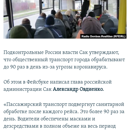
ПРИСОЕДИНЯЙТЕСЬ!
ПОБЕДИТЕЛЕЙ НЕ СУДЯТ?
КРЫМ.НЕПОКОРЕННЫЙ
ELIFBE
УКРАИНСКАЯ ПРОБЛЕМА КРЫМА
Все сайты RFE/RL
Подконтрольные России власти Сак утверждают,
что общественный транспорт города обрабатывают
до 90 раз в день из-за угрозы коронавируса.
Об этом в Фейсбуке написал глава российской
администрации Сак
Александр Овдиенко.
«Пассажирский транспорт подвергнут санитарной
обработке после каждого рейса. Это более 90 раз за
день. Водители обеспечены масками и
дезсредствами в полном объеме на весь период