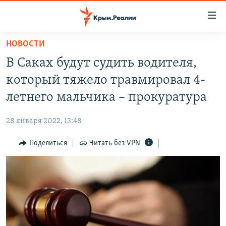
Доступность
ссылки
Вернуться
НОВОСТИ
к
НОВОСТИ
В Саках будут судить водителя,
основному
СПЕЦПРОЕКТЫ
содержанию
который тяжело травмировал 4-
ВОДА
Вернутся
ГРУЗ 200
летнего мальчика – прокуратура
к
ИСТОРИЯ
КАРТА ВОЕННЫХ ОБЪЕКТОВ КРЫМА
главной
28 января 2022, 13:48
ЕЩЕ
11 ЛЕТ ОККУПАЦИИ КРЫМА. 11 ИСТОРИЙ СОПРОТИВЛЕНИЯ
навигации
Вернутся
Поделиться
Читать без VPN
РАДІО СВОБОДА
ИНТЕРАКТИВ
к
КАК ОБОЙТИ БЛОКИРОВКУ
ИНФОГРАФИКА
поиску
ТЕЛЕПРОЕКТ КРЫМ.РЕАЛИИ
Українською
СОВЕТЫ ПРАВОЗАЩИТНИКОВ
Qırımtatar
ПРОПАВШИЕ БЕЗ ВЕСТИ