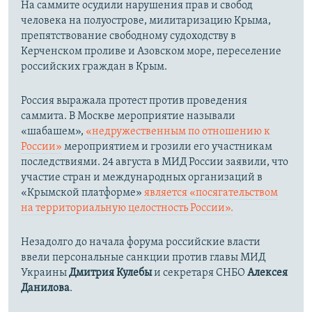
На саммите осудили нарушения прав и свобод
человека на полуострове, милитаризацию Крыма,
препятствование свободному судоходству в
Керченском проливе и Азовском море, переселение
российских граждан в Крым.
Россия выражала протест против проведения
саммита. В Москве мероприятие называли
«шабашем»,
«недружественным по отношению к
России»
мероприятием и грозили его участникам
последствиями. 24 августа в МИД России заявили, что
участие стран и международных организаций в
«Крымской платформе»
является «посягательством
на территориальную целостность России».
Незадолго до начала форума российские власти
ввели персональные санкции против главы МИД
Украины
Дмитрия Кулебы
и секретаря СНБО
Алексея
Данилова
.