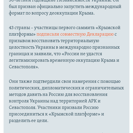
30-летней годовщине Независимости Украины. Он
был призван официально запустить международный
формат по вопросу деоккупации Крыма.
43 страны – участницы первого саммита «Крымской
платформы»
подписали совместную Декларацию
с
призывом восстановить территориальную
целостность Украины в международно признанных
границах и заявили, что «России не удастся
легитимизировать временную оккупацию Крыма и
Севастополя».
Они также подтвердили свои намерения с помощью
политических, дипломатических и ограничительных
методов давить на Россию для восстановления
контроля Украины над территорией АРК и
Севастополя. Участники призвали Россию
присоединиться к «Крымской платформе» и
разделить ее цели.