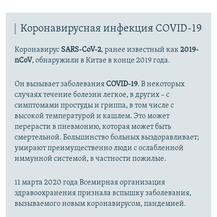
Auto
270p
360p
404p
404p
Коронавирусная инфекция COVID-19
1080p
1080p
Коронавирус
SARS-CoV-2
, ранее известный как
2019-
nCoV
, обнаружили в Китае в конце 2019 года.
Он вызывает заболевания
COVID-19
. В некоторых
случаях течение болезни легкое, в других – с
симптомами простуды и гриппа, в том числе с
высокой температурой и кашлем. Это может
перерасти в пневмонию, которая может быть
смертельной. Большинство больных выздоравливает;
умирают преимущественно люди с ослабленной
иммунной системой, в частности пожилые.
11 марта 2020 года Всемирная организация
здравоохранения признала вспышку заболевания,
вызываемого новым коронавирусом, пандемией.