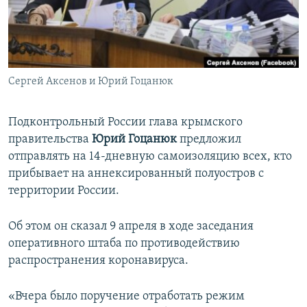
ПРИСОЕДИНЯЙТЕСЬ!
ПОБЕДИТЕЛЕЙ НЕ СУДЯТ?
КРЫМ.НЕПОКОРЕННЫЙ
ELIFBE
Сергей Аксенов и Юрий Гоцанюк
УКРАИНСКАЯ ПРОБЛЕМА КРЫМА
Все сайты RFE/RL
Подконтрольный России глава крымского
правительства
Юрий Гоцанюк
предложил
отправлять на 14-дневную самоизоляцию всех, кто
прибывает на аннексированный полуостров с
территории России.
Об этом он сказал 9 апреля в ходе заседания
оперативного штаба по противодействию
распространения коронавируса.
«Вчера было поручение отработать режим