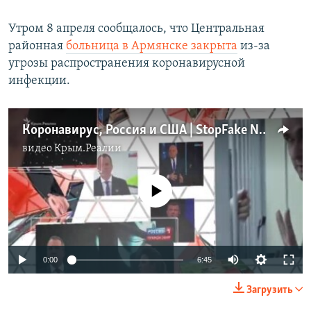
Утром 8 апреля сообщалось, что Центральная
районная
больница в Армянске закрыта
из-за
угрозы распространения коронавирусной
инфекции.
Коронавирус, Россия и США | StopFake News (видео)
видео
Крым.Реалии
No media source currently available
Auto
0:00
6:45
270p
Загрузить
360p