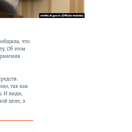
ообщила, что
ту. Об этом
транения
средств.
чно, так как
. И люди,
ной цене, а