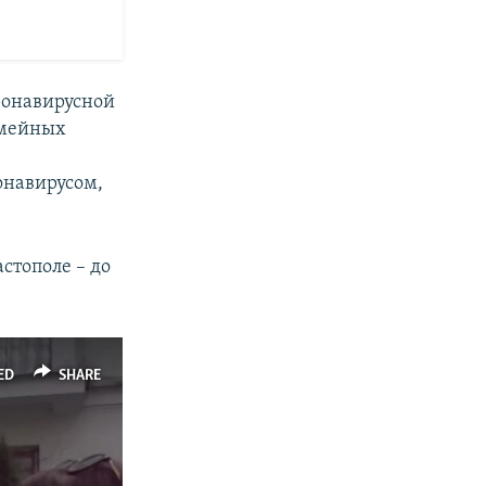
ронавирусной
емейных
онавирусом,
стополе – до
ED
SHARE