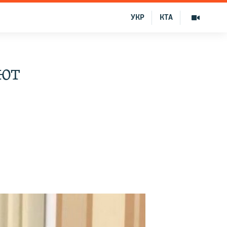
УКР
КТА
ют