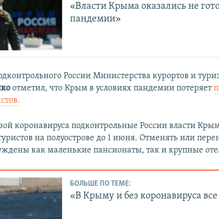
«Власти Крыма оказались не гот
пандемии»
подконтрольного России Министерства курортов и тур
нко
отметил, что
Крым в условиях пандемии потеряет
п
тов.​
розой коронавируса подконтрольные России власти Кры
уристов на полуострове до 1 июня. Отменять или пере
ждены как маленькие пансионаты, так и крупные оте
БОЛЬШЕ ПО ТЕМЕ:
«В Крыму и без коронавируса все