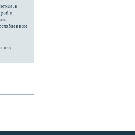
px
width
егкое, в
урой и
ой.
 ослабленной
пышку