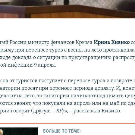
ный России министр финансов Крыма
Ирина Кивико
с
рыму при переносе туров с весны на лето просят допла
в ходе доклада о ситуации по предотвращению распрос
ой инфекции 9 апреля.
ов от туристов поступает о переносе туров и возврате 
атории просят при переносе периода доплату. И, коне
делают на лето, то санатории начинают поднимать цену
ются звонят, что покупали на апрель или на май по од
ории говорят (другую
– КР
)», – рассказала Кивико.
БОЛЬШЕ ПО ТЕМЕ: