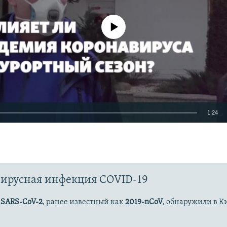
No media source currently available
1:24
EMBED
ирусная инфекция COVID-19
Auto
270p
360p
404p
с
SARS-CoV-2
, ранее известный как
2019-nCoV
, обнаружили в К
1080p