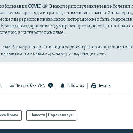
 заболевания
COVID-19
. В некоторых случаях течение болезни л
имптомами простуды и гриппа, в том числе с высокой температ
может перерасти в пневмонию, которая может быть смертельн
 больных выздоравливает; умирают преимущественно люди с
стемой, в частности пожилые.
20 года Всемирная организация здравоохранения признала вс
, вызываемого новым коронавирусом, пандемией.
ся
Читать без VPN
Follow us
Печать
есь Крым
Новости | Коронавирус