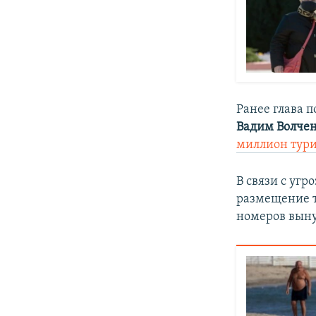
Ранее глава 
Вадим Волче
миллион турис
В связи с уг
размещение т
номеров выну