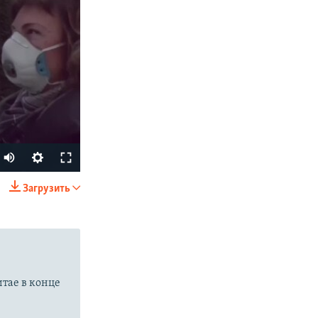
Auto
270p
Загрузить
SHARE
360p
404p
1080p
итае в конце