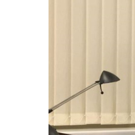
ПОБЕДИТЕЛЕЙ НЕ СУДЯТ?
КРЫМ.НЕПОКОРЕННЫЙ
ELIFBE
УКРАИНСКАЯ ПРОБЛЕМА КРЫМА