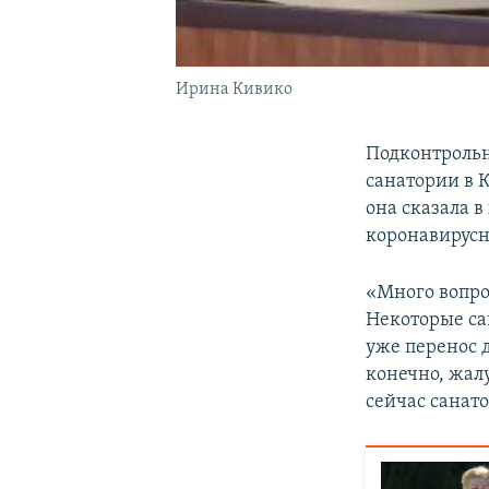
Ирина Кивико
Подконтроль
санатории в К
она сказала 
коронавирусн
«Много вопрос
Некоторые сан
уже перенос 
конечно, жалу
сейчас санат