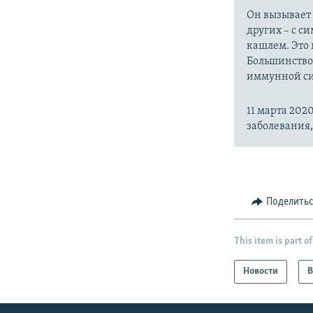
Он вызывает
других – с с
кашлем. Это 
Большинство
иммунной си
11 марта 20
заболевания
Поделить
This item is part of
Новости
В