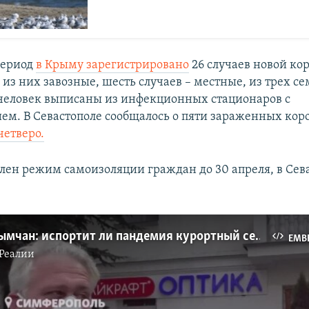
период
в Крыму зарегистрировано
26 случаев новой ко
 из них завозные, шесть случаев – местные, из трех с
 человек выписаны из инфекционных стационаров с
ем. В Севастополе сообщалось о пяти зараженных кор
четверо.
лен режим самоизоляции граждан до 30 апреля, в Сева
Мнение крымчан: испортит ли пандемия курортный сезон? (видео)
EMB
Реалии