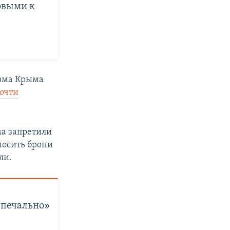
овыми к
изма Крыма
очти
ма запретили
носить брони
ли.
 печально»