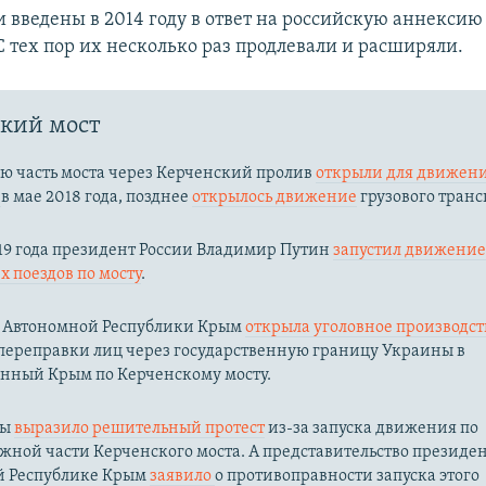
 введены в 2014 году в ответ на российскую аннексию
С тех пор их несколько раз продлевали и расширяли.
кий мост
ю часть моста через Керченский пролив
открыли для движени
й
в мае 2018 года, позднее
открылось движение
грузового транс
19 года президент России Владимир Путин
запустил движени
 поездов по мосту
.
 Автономной Республики Крым
открыла уголовное производс
переправки лиц через государственную границу Украины в
нный Крым по Керченскому мосту.​
ны
выразило решительный протест
из-за запуска движения по
жной части Керченского моста. А представительство президе
й Республике Крым
заявило
о противоправности запуска этого