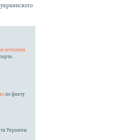
 украинского
я легковых
порта.
е
тво
по факту
нта Украины