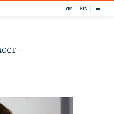
УКР
КТА
ост –