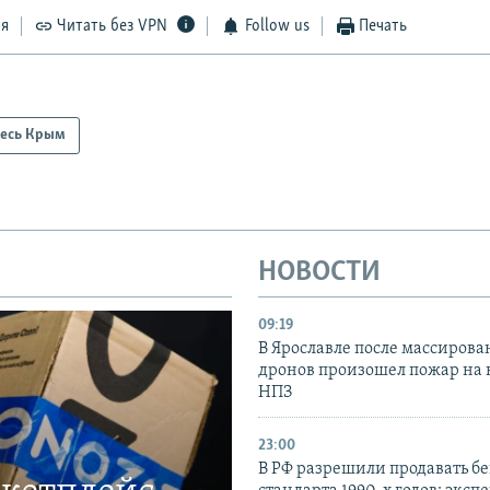
ся
Читать без VPN
Follow us
Печать
есь Крым
НОВОСТИ
09:19
В Ярославле после массирова
дронов произошел пожар на
НПЗ
23:00
В РФ разрешили продавать б