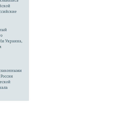
казывались
йской
оссийские
нный
го
 Ни Украина,
м
езаконными
 Россия
ческой
чала