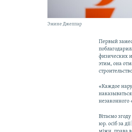
Эмине Джеппар
Первый заме
поблагодарила
физических и
этим, она от
строительств
«Каждое нару
наказываться
незаконного 
Вітаємо згоду
юр. осіб за ді
міжн. права 