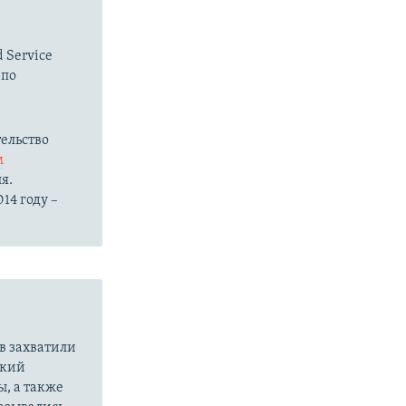
 Service
 по
ельство
м
я.
14 году –
в захватили
ский
ы, а также