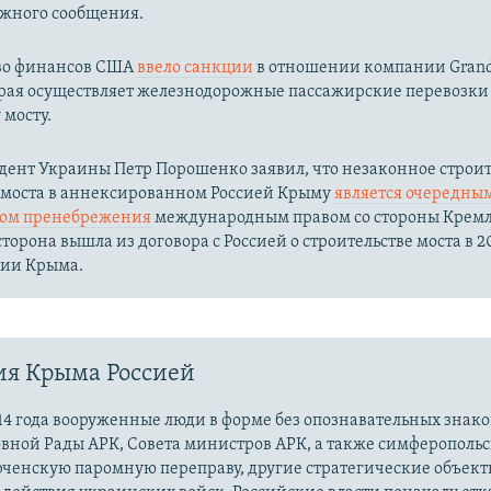
жного сообщения.
во финансов США
ввело санкции
в отношении компании Grand
орая осуществляет железнодорожные пассажирские перевозки
мосту.
дент Украины Петр Порошенко заявил, что незаконное строит
 моста в аннексированном Россией Крыму
является очередны
вом пренебрежения
международным правом со стороны Кремл
торона вышла из договора с Россией о строительстве моста в 20
сии Крыма.
ия Крыма Россией
14 года вооруженные люди в форме без опознавательных знако
овной Рады АРК, Совета министров АРК, а также симферополь
рченскую паромную переправу, другие стратегические объект