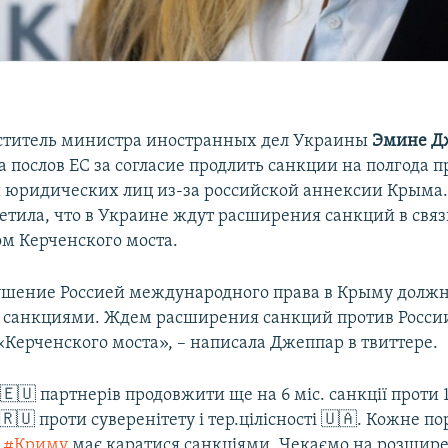
ститель министра иностранных дел Украины
Эмине Д
 послов ЕС за согласие продлить санкции на полгода п
 юридических лиц из-за российской аннексии Крыма.
метила, что в Украине ждут расширения санкций в связ
ом Керченского моста.
шение Россией международного права в Крыму долж
 санкциями. Ждем расширения санкций против России
«Керченского моста», – написала Джеппар в твиттере.
 🇪🇺 партнерів продовжити ще на 6 міс. санкції проти 17
ї 🇷🇺 проти суверенітету і тер.цілісності 🇺🇦. Кожне 
в
#Криму
має каратися санкціями. Чекаємо на розшир