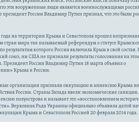
действия украинских войск. Российские власти поначалу от
 что эти вооруженные люди являются военнослужащими росси
 президент России Владимир Путин признал, что это были р
14 года на территории Крыма и Севастополя прошел непризна
м стран мира так называемый референдум о статусе Крымско
 по результатам которого Россия включила Крым в свой состав.
ий союз, ни США не признали результаты голосования на это
. Президент России Владимир Путин 18 марта объявил о
нии» Крыма к России.
ые организации признали оккупацию и аннексию Крыма н
йствия России. Страны Запада ввели экономические санкции.
ексию полуострова и называет это «восстановлением истори
сти». Верховная Рада Украины официально объявила датой на
купации Крыма и Севастополя Россией 20 февраля 2014 года.