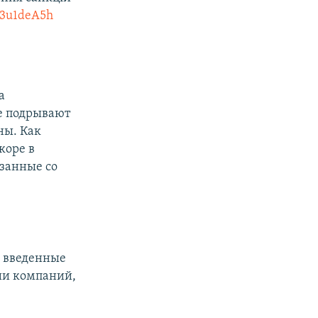
L3u1deA5h
а
е подрывают
ны. Как
коре в
язанные со
, введенные
нии компаний,