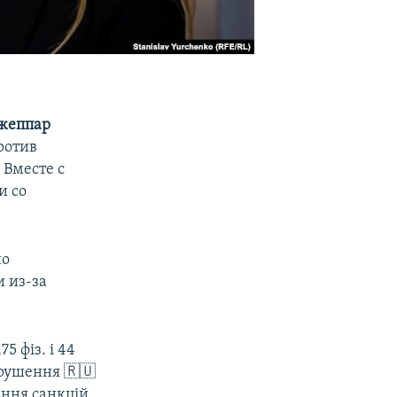
жеппар
ротив
 Вместе с
и со
но
 из-за
5 фіз. і 44
порушення 🇷🇺
ення санкцій