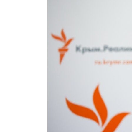
ПОБЕДИТЕЛЕЙ НЕ СУДЯТ?
КРЫМ.НЕПОКОРЕННЫЙ
ELIFBE
УКРАИНСКАЯ ПРОБЛЕМА КРЫМА