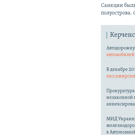
Санкции были
полуострова. 
Керченс
Автодорожну
автомобиле
В декабре 20
пассажирских
Прокуратура
незаконной 
аннексирова
МИД Украи
железнодоро
в Автономно