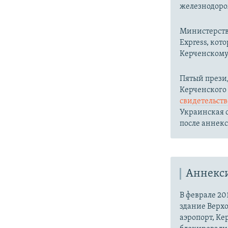
железнодоро
Министерст
Express, кот
Керченскому 
Пятый прези
Керченского
свидетельст
Украинская с
после аннек
Аннекс
В феврале 20
здание Верх
аэропорт, Ке