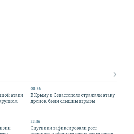
08:36
нной атаки
В Крыму и Севастополе отражали атаку
 крупном
дронов, были слышны взрывы
22:36
ензин
Спутники зафиксировали рост