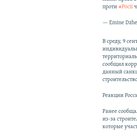
проти
#Росії
ч
— Emine Dzh
В среду, 9 се
индивидуал
территориаль
сообщил кор
данный санкц
строительств
Реакции Росс
Ранее сообща
из-за строит
которые участ