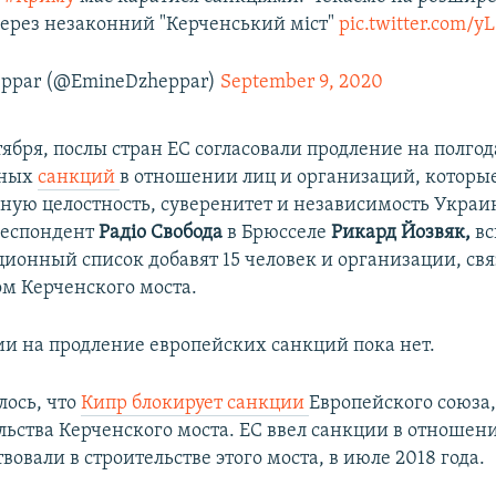
ерез незаконний "Керченський міст"
pic.twitter.com/y
eppar (@EmineDzheppar)
September 9, 2020
нтября, послы стран ЕС согласовали продление на полгод
ьных
санкций
в отношении лиц и организаций, которы
ную целостность, суверенитет и независимость Украи
респондент
Радіо Свобода
в Брюсселе
Рикард Йозвяк,
вс
ионный список добавят 15 человек и организации, св
ом Керченского моста.
ии на продление европейских санкций пока нет.
лось, что
Кипр блокирует санкции
Европейского союза
ельства Керченского моста. ЕС ввел санкции в отноше
вовали в строительстве этого моста, в июле 2018 года.