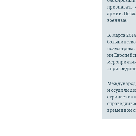
блокировали 
признавать,
армии. Позже
военные.
16 марта 20
большинство
полуострова,
ни Европейск
мероприятии
«присоедине
Международн
и осудили де
отрицает анн
справедливо
временной ок