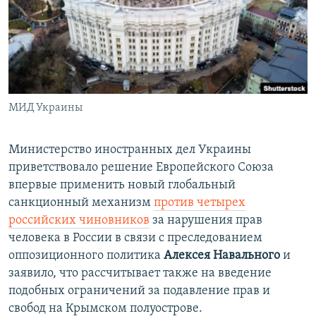
ПРИСОЕДИНЯЙТЕСЬ!
ПОБЕДИТЕЛЕЙ НЕ СУДЯТ?
КРЫМ.НЕПОКОРЕННЫЙ
ELIFBE
УКРАИНСКАЯ ПРОБЛЕМА КРЫМА
Все сайты RFE/RL
МИД Украины
Министерство иностранных дел Украины
приветствовало решение Европейского Союза
впервые применить новый глобальный
санкционный механизм
против четырех
российских чиновников
за нарушения прав
человека в России в связи с преследованием
оппозиционного политика
Алексея Навального
и
заявило, что рассчитывает также на введение
подобных ограничений за подавление прав и
свобод на Крымском полуострове.