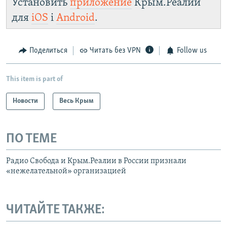
Установить
приложение
Крым.Реалии
https://smarturl.click/zYdJA
для
iOS
і
Android
.
Telegram
Instagram
Viber
Крым.Реалии
установить VPN
.
Поделиться
Читать без VPN
Follow us
This item is part of
Новости
Весь Крым
ПО ТЕМЕ
Радио Свобода и Крым.Реалии в России признали
«нежелательной» организацией
ЧИТАЙТЕ ТАКЖЕ: