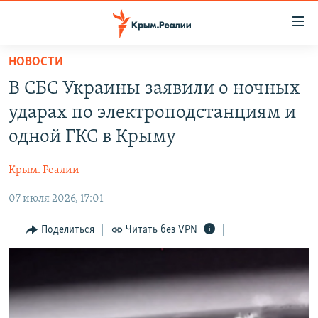
Доступность
ссылки
Вернуться
НОВОСТИ
к
НОВОСТИ
В СБС Украины заявили о ночных
основному
СПЕЦПРОЕКТЫ
содержанию
ударах по электроподстанциям и
ВОДА
Вернутся
ГРУЗ 200
одной ГКС в Крыму
к
ИСТОРИЯ
КАРТА ВОЕННЫХ ОБЪЕКТОВ КРЫМА
главной
Крым. Реалии
ЕЩЕ
11 ЛЕТ ОККУПАЦИИ КРЫМА. 11 ИСТОРИЙ СОПРОТИВЛЕНИЯ
навигации
Вернутся
07 июля 2026, 17:01
РАДІО СВОБОДА
ИНТЕРАКТИВ
к
КАК ОБОЙТИ БЛОКИРОВКУ
ИНФОГРАФИКА
Поделиться
Читать без VPN
поиску
ТЕЛЕПРОЕКТ КРЫМ.РЕАЛИИ
Українською
СОВЕТЫ ПРАВОЗАЩИТНИКОВ
Qırımtatar
ПРОПАВШИЕ БЕЗ ВЕСТИ