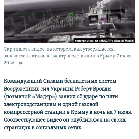
ПРИСОЕДИНЯЙТЕСЬ!
ПОБЕДИТЕЛЕЙ НЕ СУДЯТ?
КРЫМ.НЕПОКОРЕННЫЙ
ELIFBE
УКРАИНСКАЯ ПРОБЛЕМА КРЫМА
Все сайты RFE/RL
Скриншот с видео, на котором, как утверждается,
запечатлена атака по электроподстанции в Крыму, 7 июля
2026 года
Командующий Силами беспилотных систем
Вооруженных сил Украины Роберт Бровди
(позывной «Мадяр») заявил об ударе по пяти
электроподстанциям и одной газовой
компрессорной станции в Крыму в ночь на 7 июля.
Соотвествующее видео он опубликовал на своих
страницах в социальных сетях.