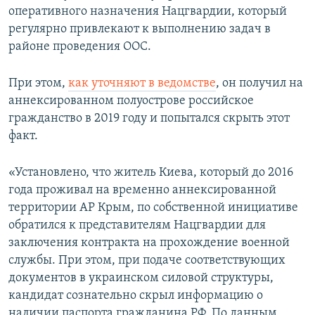
оперативного назначения Нацгвардии, который
ПРИСОЕДИНЯЙТЕСЬ!
ПОБЕДИТЕЛЕЙ НЕ СУДЯТ?
регулярно привлекают к выполнению задач в
КРЫМ.НЕПОКОРЕННЫЙ
районе проведения ООС.
ELIFBE
При этом,
как уточняют в ведомстве
, он получил на
УКРАИНСКАЯ ПРОБЛЕМА КРЫМА
аннексированном полуострове российское
Все сайты RFE/RL
гражданство в 2019 году и попытался скрыть этот
факт.
«Установлено, что житель Киева, который до 2016
года проживал на временно аннексированной
территории АР Крым, по собственной инициативе
обратился к представителям Нацгвардии для
заключения контракта на прохождение военной
службы. При этом, при подаче соответствующих
документов в украинском силовой структуры,
кандидат сознательно скрыл информацию о
наличии паспорта гражданина РФ. По данным