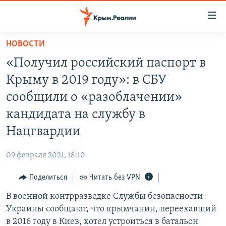
Доступность
ссылки
Вернуться
НОВОСТИ
к
НОВОСТИ
«Получил российский паспорт в
основному
СПЕЦПРОЕКТЫ
содержанию
Крыму в 2019 году»: в СБУ
ВОДА
Вернутся
ГРУЗ 200
сообщили о «разоблачении»
к
ИСТОРИЯ
КАРТА ВОЕННЫХ ОБЪЕКТОВ КРЫМА
кандидата на службу в
главной
ЕЩЕ
11 ЛЕТ ОККУПАЦИИ КРЫМА. 11 ИСТОРИЙ СОПРОТИВЛЕНИЯ
навигации
Нацгвардии
Вернутся
РАДІО СВОБОДА
ИНТЕРАКТИВ
к
09 февраля 2021, 18:10
КАК ОБОЙТИ БЛОКИРОВКУ
ИНФОГРАФИКА
поиску
Поделиться
Читать без VPN
ТЕЛЕПРОЕКТ КРЫМ.РЕАЛИИ
Українською
В военной контрразведке Службы безопасности
СОВЕТЫ ПРАВОЗАЩИТНИКОВ
Qırımtatar
Украины сообщают, что крымчанин, переехавший
ПРОПАВШИЕ БЕЗ ВЕСТИ
в 2016 году в Киев, хотел устроиться в батальон