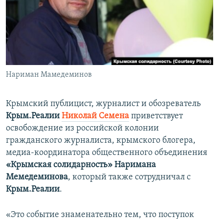
ПРИСОЕДИНЯЙТЕСЬ!
ПОБЕДИТЕЛЕЙ НЕ СУДЯТ?
КРЫМ.НЕПОКОРЕННЫЙ
ELIFBE
УКРАИНСКАЯ ПРОБЛЕМА КРЫМА
Все сайты RFE/RL
Нариман Мамедеминов
Крымский публицист, журналист и обозреватель
Крым.Реалии
Николай Семена
приветствует
освобождение из российской колонии
гражданского журналиста, крымского блогера,
медиа-координатора общественного объединения
«Крымская солидарность» Наримана
Мемедеминова
, который также сотрудничал с
Крым.Реалии
.
«Это событие знаменательно тем, что поступок