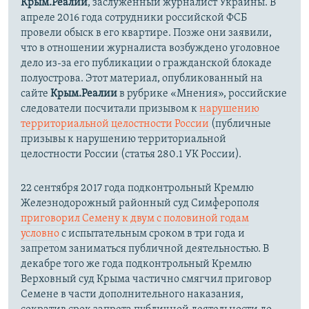
Крым.Реалии
, заслуженный журналист Украины. В
апреле 2016 года сотрудники российской ФСБ
провели обыск в его квартире. Позже они заявили,
что в отношении журналиста возбуждено уголовное
дело из-за его публикации о гражданской блокаде
полуострова. Этот материал, опубликованный на
сайте
Крым.Реалии
в рубрике «Мнения», российские
следователи посчитали призывом к
нарушению
территориальной целостности России
(публичные
призывы к нарушению территориальной
целостности России (статья 280.1 УК России).
22 сентября 2017 года подконтрольный Кремлю
Железнодорожный районный суд Симферополя
приговорил Семену к двум с половиной годам
условно
с испытательным сроком в три года и
запретом заниматься публичной деятельностью. В
декабре того же года подконтрольный Кремлю
Верховный суд Крыма частично смягчил приговор
Семене в части дополнительного наказания,