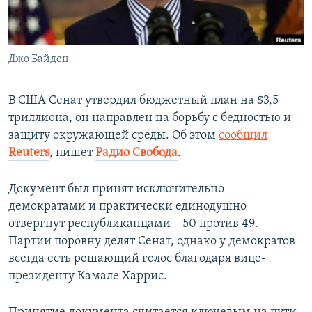
ПРИСОЕДИНЯЙТЕСЬ!
ПОБЕДИТЕЛЕЙ НЕ СУДЯТ?
КРЫМ.НЕПОКОРЕННЫЙ
Джо Байден
ELIFBE
УКРАИНСКАЯ ПРОБЛЕМА КРЫМА
В США Сенат утвердил бюджетный план на $3,5
Все сайты RFE/RL
триллиона, он направлен на борьбу с бедностью и
защиту окружающей среды. Об этом
сообщил
Reuters
, пишет
Радио Свобода
.
Документ был принят исключительно
демократами и практически единодушно
отвергнут республиканцами – 50 против 49.
Партии поровну делят Сенат, однако у демократов
всегда есть решающий голос благодаря вице-
президенту Камале Харрис.