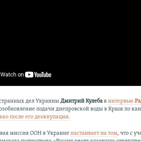
странных дел Украины
Дмитрий Кулеба
в
интервью
Ра
 возобновление подачи днепровской воды в Крым по ка
ько после его деоккупации.
вая миссия ООН в Украине
настаивает на том
, что с у