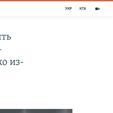
УКР
КТА
ыть
-
о из-