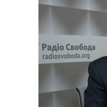
ПОБЕДИТЕЛЕЙ НЕ СУДЯТ?
КРЫМ.НЕПОКОРЕННЫЙ
ELIFBE
УКРАИНСКАЯ ПРОБЛЕМА КРЫМА