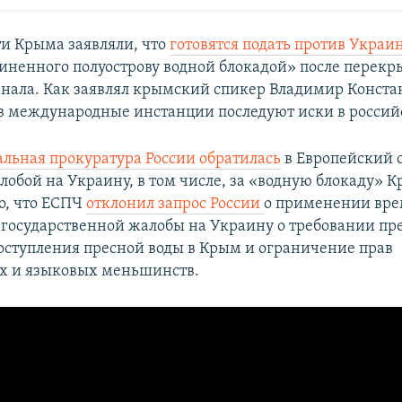
ти Крыма заявляли, что
готовятся подать против Украи
иненного полуострову водной блокадой» после перекр
нала. Как заявлял крымский спикер Владимир Конста
 международные инстанции последуют иски в россий
альная прокуратура России обратилась
в Европейский с
алобой на Украину, в том числе, за «водную блокаду» 
но, что ЕСПЧ
отклонил запрос России
о применении вр
государственной жалобы на Украину о требовании пр
оступления пресной воды в Крым и ограничение прав
х и языковых меньшинств.