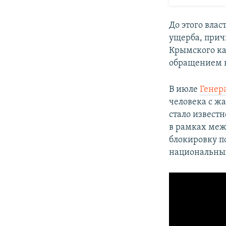
До этого влас
ущерба, прич
Крымского ка
обращением в
В июле
Генер
человека с ж
стало извест
в рамках меж
блокировку п
национальны