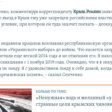
енко, комментируя корреспонденту
Крым.Реалии
заяв
о въезд в Крым ему уже запрещен российскими властя
условие, при котором он туда захочет поехать – деок
 недавнем прошлом возглавлял республиканскую орг
том «Украинского выбора» до войны. Что касается запр
ретили еще весной 2014 года и не отменяли его. Я нахо
санкциями с 1 ноября 2019 года. Очевидно, что я в ок
не поеду. Я с удовольствием поеду к себе домой, когда
кремлевских хозяев», – сказал Сенченко.
БОЛЬШЕ ПО ТЕМЕ:
«Ненужная» вода и желанный «
странные цели крымских чинов