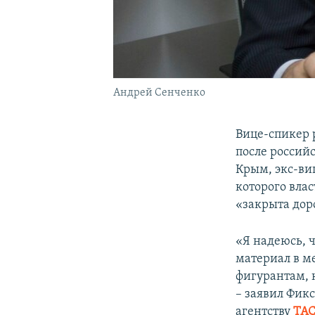
Андрей Сенченко
Вице-спикер 
после россий
Крым, экс-в
которого вла
«закрыта доро
«Я надеюсь, ч
материал в м
фигурантам, 
– заявил Фик
агентству
ТА