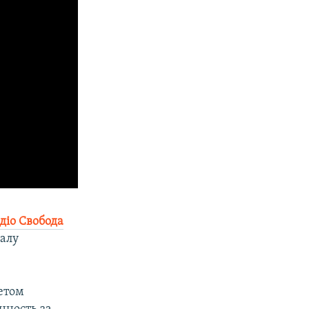
діо Свобода
налу
четом