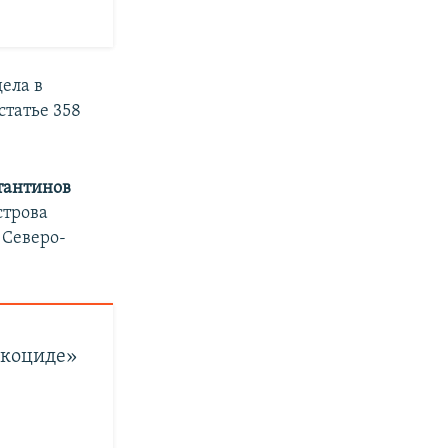
ела в
татье 358
тантинов
строва
 Северо-
экоциде»