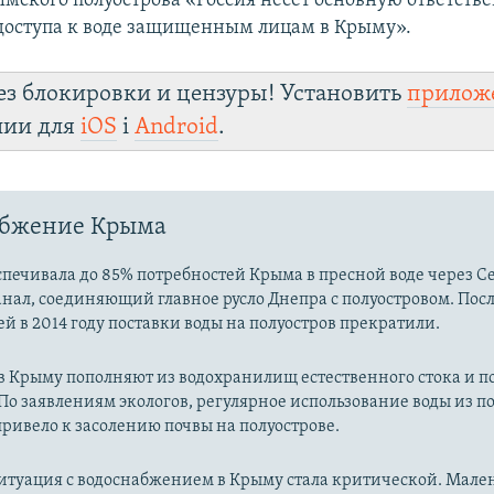
мского полуострова «Россия несет основную ответстве
доступа к воде защищенным лицам в Крыму».
ез блокировки и цензуры! Установить
прилож
лии для
iOS
і
Android
.
абжение Крыма
печивала до 85% потребностей Крыма в пресной воде через С
нал, соединяющий главное русло Днепра с полуостровом. Пос
й в 2014 году поставки воды на полуостров прекратили.
 в Крыму пополняют из водохранилищ естественного стока и 
По заявлениям экологов, регулярное использование воды из 
ривело к засолению почвы на полуострове.
ситуация с водоснабжением в Крыму стала критической. Мале