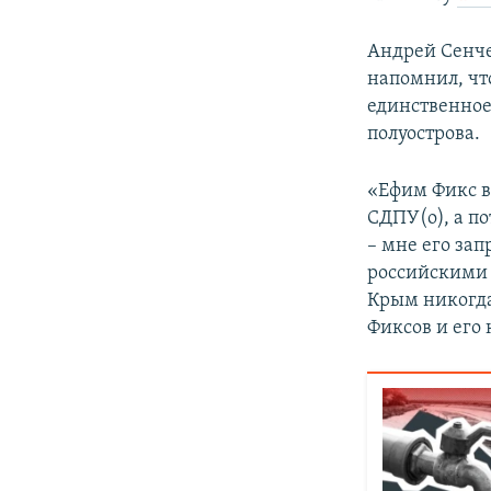
Андрей Сенч
напомнил, чт
единственное 
полуострова.
«Ефим Фикс в
СДПУ(о), а по
– мне его зап
российскими 
Крым никогда 
Фиксов и его 