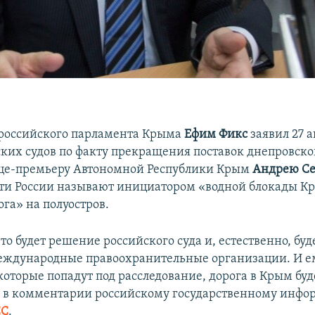
российского парламента Крыма
Ефим Фикс
заявил 27 а
ских судов по факту прекращения поставок днепровско
ице-премьеру Автономной Республики Крым
Андрею С
сти России называют инициатором
«водной блокады Кр
га» на полуостров.
то будет решение российского суда и, естественно, буд
еждународные правоохранительные организации. И ем
которые попадут под расследование, дорога в Крым буд
с в комментарии российскому государственному инф
СС
.