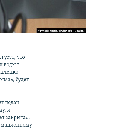
вгуста, что
й воды в
енченко
,
ыма», будет
ет подан
у, и
ет закрыта»,
ормационному