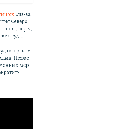
ны иск
«из-за
ытия Северо-
нтинов, перед
ские суды.
уд по правам
Крыма. Позже
еменных мер
екратить