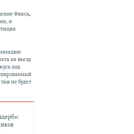
ление Фикса
,
ми, и
купация
анизацию
ета на въезд
жусь под
купированный
 там не будет
ущерб»:
ников