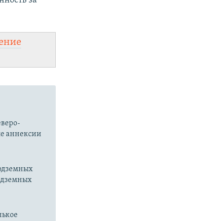
нность за
ение
еверо-
ле аннексии
подземных
подземных
нькое