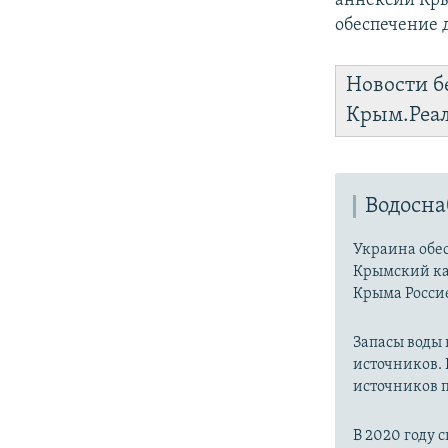
аннексии Кры
обеспечение 
Новости б
Крым.Реа
Водосн
Украина обес
Крымский ка
Крыма Россие
Запасы воды
источников. 
источников п
В 2020 году 