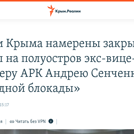
и Крыма намерены закр
п на полуостров экс-вице
еру АРК Андрею Сенченк
одной блокады»
15:17
ся
Читать без VPN