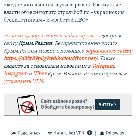
ежедневно слышны звуки взрывов. Российские
власти объясняют это стрельбой по «украинским
беспилотникам» и «работой ПВО».
Роскомнадзор пытается заблокировать
доступ к
сайту
Крым.Реалии
.
Беспрепятственно читать
Крым.Реалии можно с помощью
зеркального сайта:
https://d3fx89p6g9wd6v.cloudfront.net/
. ​
Также
следите за основными новостями в
Telegram
,
Instagram
и
Viber
Крым.Реалии. Рекомендуем вам
установить
VPN
.
Сайт заблокирован?
читать >
Обойдите блокировку!
Поделиться
Читать без VPN
Follow us