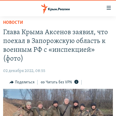
Доступность
ссылки
Вернуться
НОВОСТИ
к
НОВОСТИ
Глава Крыма Аксенов заявил, что
основному
СПЕЦПРОЕКТЫ
содержанию
поехал в Запорожскую область к
ВОДА
Вернутся
ГРУЗ 200
военным РФ с «инспекцией»
к
ИСТОРИЯ
КАРТА ВОЕННЫХ ОБЪЕКТОВ КРЫМА
(фото)
главной
ЕЩЕ
11 ЛЕТ ОККУПАЦИИ КРЫМА. 11 ИСТОРИЙ СОПРОТИВЛЕНИЯ
навигации
02 декабря 2022, 08:55
Вернутся
РАДІО СВОБОДА
ИНТЕРАКТИВ
к
Поделиться
Читать без VPN
КАК ОБОЙТИ БЛОКИРОВКУ
ИНФОГРАФИКА
поиску
ТЕЛЕПРОЕКТ КРЫМ.РЕАЛИИ
Українською
СОВЕТЫ ПРАВОЗАЩИТНИКОВ
Qırımtatar
ПРОПАВШИЕ БЕЗ ВЕСТИ