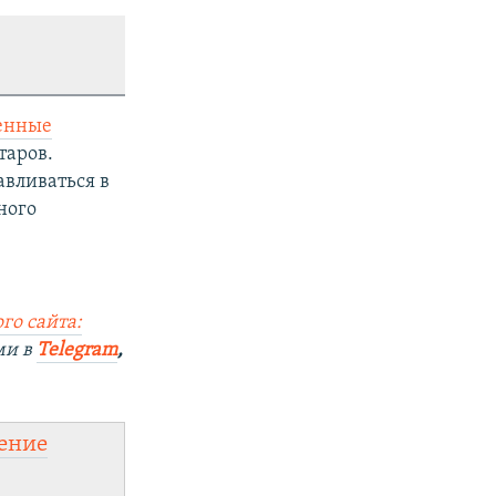
енные
таров.
авливаться в
ного
го сайта:
ми в
Telegram
,
ение