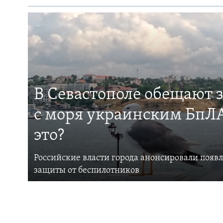
В Севастополе обещают 
с моря украинским БпЛА
это?
Российские власти города анонсировали появ
защиты от беспилотников