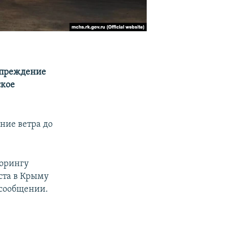
дупреждение
ское
ение ветра до
торингу
уста в Крыму
в сообщении.