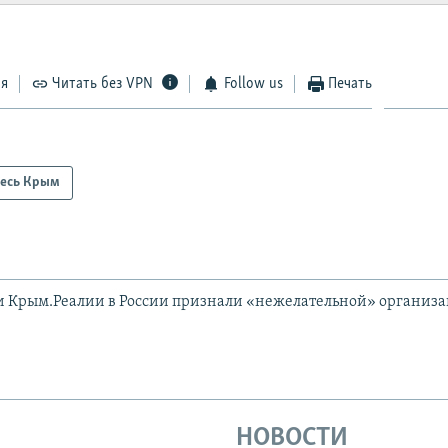
ся
Читать без VPN
Follow us
Печать
есь Крым
и Крым.Реалии в России признали «нежелательной» организ
НОВОСТИ