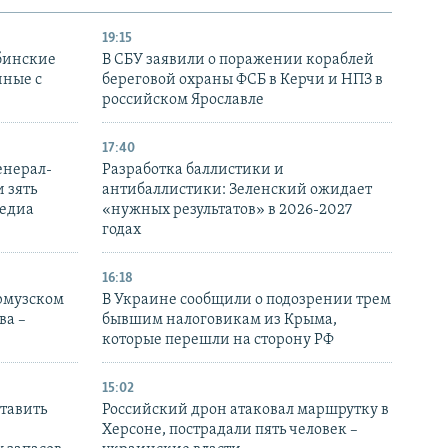
19:15
бинские
В СБУ заявили о поражении кораблей
нные с
береговой охраны ФСБ в Керчи и НПЗ в
российском Ярославле
17:40
енерал-
Разработка баллистики и
 зять
антибаллистики: Зеленский ожидает
медиа
«нужных результатов» в 2026-2027
годах
16:18
Ормузском
В Украине сообщили о подозрении трем
ва –
бывшим налоговикам из Крыма,
которые перешли на сторону РФ
15:02
тавить
Российский дрон атаковал маршрутку в
Херсоне, пострадали пять человек –