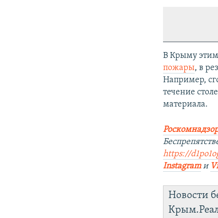
В Крыму этим
пожары
, в р
Например, с
течение стол
материала.
Роскомнадзор
Беспрепятств
https://d1po1o
Instagram
и
V
Новости б
Крым.Реа