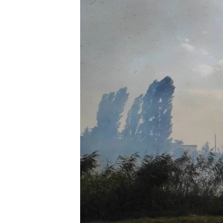
ПОБЕДИТЕЛЕЙ НЕ СУДЯТ?
КРЫМ.НЕПОКОРЕННЫЙ
ELIFBE
УКРАИНСКАЯ ПРОБЛЕМА КРЫМА