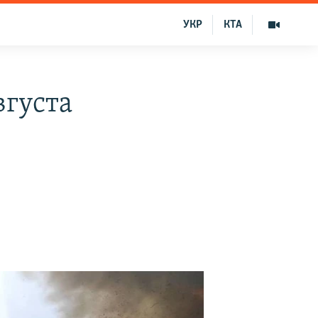
УКР
КТА
вгуста