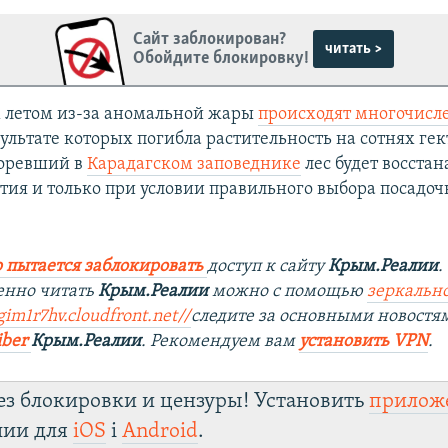
Сайт заблокирован?
читать >
Обойдите блокировку!
 летом из-за аномальной жары
происходят многочисл
езультате которых погибла растительность на сотнях гек
горевший в
Карадагском заповеднике
лес будет восстан
етия и только при условии правильного выбора посадоч
 пытается заблокировать
доступ к сайту
Крым.Реалии
.
енно читать
Крым.Реалии
можно с помощью
зеркально
gim1r7hv.cloudfront.net/
/
следите за основными новостя
iber
Крым.Реалии
. Рекомендуем вам
установить VPN
.
ез блокировки и цензуры! Установить
прилож
лии для
iOS
і
Android
.