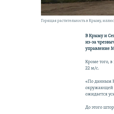
Горящая растительность в Крыму, иллю
В Крыму и Се
из-за чрезвы
управление М
Кроме того, в
22 м/с.
«По данным К
окружающей ср
ожидается уси
До этого што