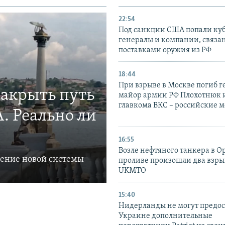
22:54
Под санкции США попали ку
генералы и компании, связа
поставками оружия из РФ
18:44
При взрыве в Москве погиб г
закрыть путь
майор армии РФ Плохотнюк и
главкома ВКС – российские 
. Реально ли
16:55
Возле нефтяного танкера в 
ление новой системы
проливе произошли два взры
UKMTO
15:40
Нидерланды не могут предос
Украине дополнительные