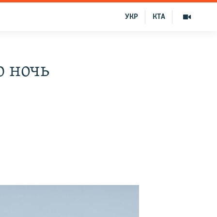
УКР
КТА
ю ночь