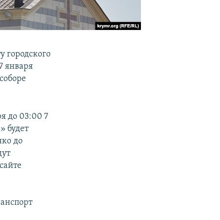
у городского
7 января
 соборе
ря до 03:00 7
» будет
нко до
дут
 сайте
ранспорт