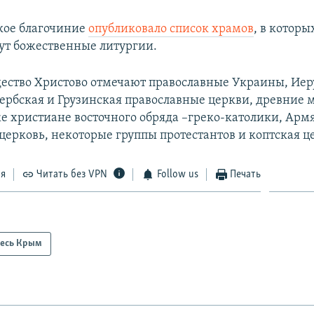
кое благочиние
опубликовало список храмов
, в которых
ут божественные литургии.
дество Христово отмечают православные Украины, Иер
Сербская и Грузинская православные церкви, древние 
же христиане восточного обряда –греко-католики, Арм
церковь, некоторые группы протестантов и коптская ц
ся
Читать без VPN
Follow us
Печать
есь Крым