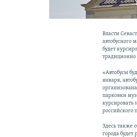
Власти Севаст
автобусного м
будет курсиро
традиционно 
«Автобусы буд
января, автоб
организована
парковки муз
курсировать н
российского 
Здесь также 
города будет