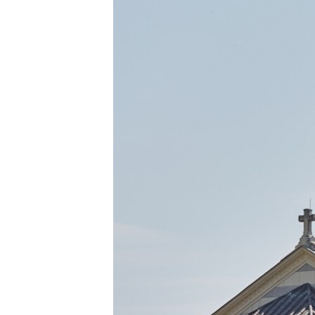
ПОБЕДИТЕЛЕЙ НЕ СУДЯТ?
КРЫМ.НЕПОКОРЕННЫЙ
ELIFBE
УКРАИНСКАЯ ПРОБЛЕМА КРЫМА