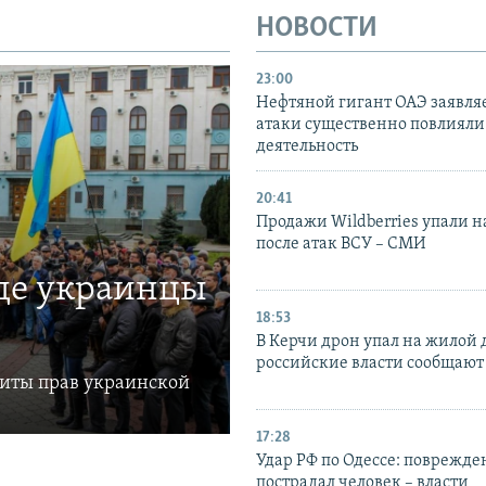
НОВОСТИ
23:00
Нефтяной гигант ОАЭ заявляе
атаки существенно повлияли 
деятельность
20:41
Продажи Wildberries упали н
после атак ВСУ – СМИ
где украинцы
18:53
В Керчи дрон упал на жилой 
российские власти сообщают
щиты прав украинской
17:28
Удар РФ по Одессе: поврежде
пострадал человек – власти