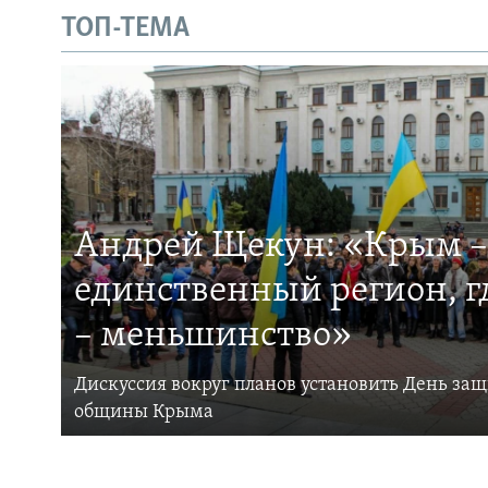
ТОП-ТЕМА
Андрей Щекун: «Крым –
единственный регион, 
– меньшинство»
Дискуссия вокруг планов установить День за
общины Крыма