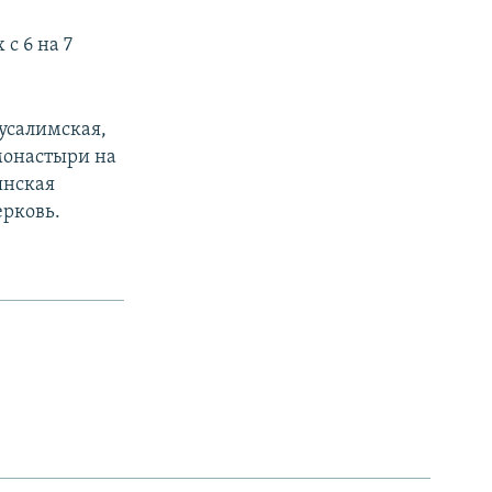
 с 6 на 7
усалимская,
монастыри на
янская
ерковь.