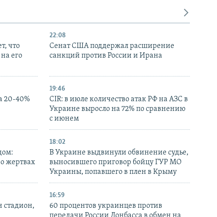
22:08
т, что
Сенат США поддержал расширение
на его
санкций против России и Ирана
19:46
а 20-40%
CIR: в июле количество атак РФ на АЗС в
Украине выросло на 72% по сравнению
с июнем
18:02
дом:
В Украине выдвинули обвинение судье,
 о жертвах
выносившего приговор бойцу ГУР МО
Украины, попавшего в плен в Крыму
16:59
н стадион,
60 процентов украинцев против
передачи России Донбасса в обмен на