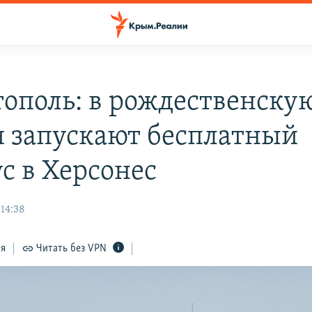
тополь: в рождественску
и запускают бесплатный
с в Херсонес
 14:38
ся
Читать без VPN