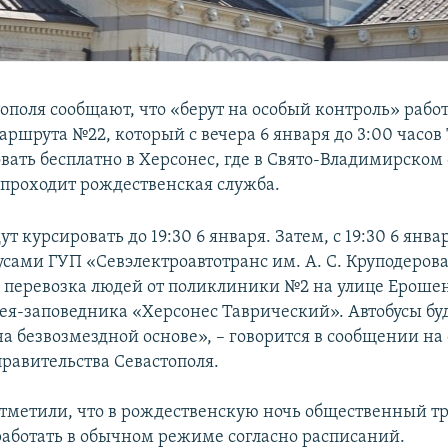
ополя сообщают, что «берут на особый контроль» работ
аршрута №22, который с вечера 6 января до 3:00 часов 
вать бесплатно в Херсонес, где в Свято-Владимирском
проходит рождественская служба.
ут курсировать до 19:30 6 января. Затем, с 19:30 6 янва
усами ГУП «Севэлектроавтотранс им. А. С. Круподерова
 перевозка людей от поликлиники №2 на улице Ероше
ея-заповедника «Херсонес Таврический». Автобусы бу
а безвозмездной основе», – говорится в сообщении на
правительства Севастополя.
отметили, что в рождественскую ночь общественный т
 работать в обычном режиме согласно расписаний.