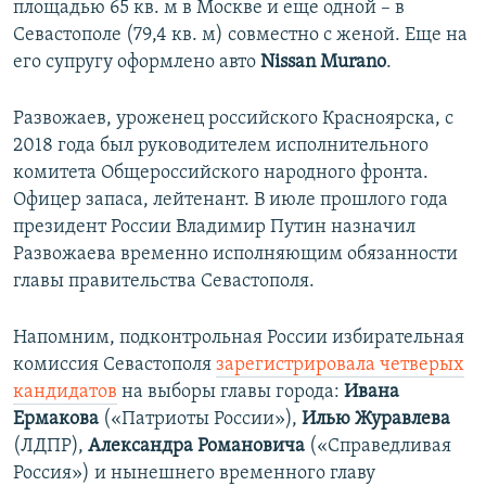
площадью 65 кв. м в Москве и еще одной – в
Севастополе (79,4 кв. м) совместно с женой. Еще на
его супругу оформлено авто
Nissan Murano
.
Развожаев, уроженец российского Красноярска, с
2018 года был руководителем исполнительного
комитета Общероссийского народного фронта.
Офицер запаса, лейтенант. ​В июле прошлого года
президент России Владимир Путин назначил
Развожаева временно исполняющим обязанности
главы правительства Севастополя.
Напомним, подконтрольная России избирательная
комиссия Севастополя
зарегистрировала четверых
кандидатов
на выборы главы города​:
Ивана
Ермакова
(«Патриоты России»),
Илью Журавлева
(ЛДПР),
Александра Романовича
(«Справедливая
Россия») и нынешнего временного главу