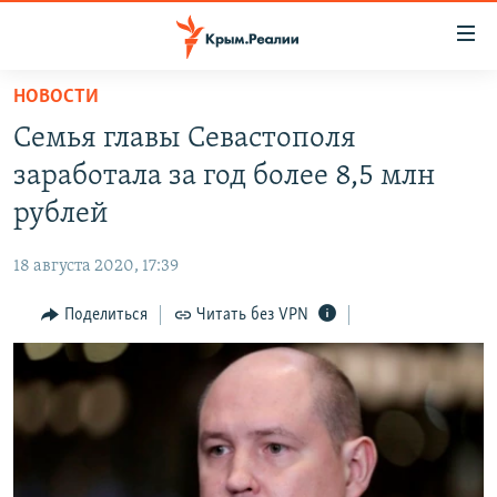
Доступность
ссылки
Вернуться
НОВОСТИ
к
НОВОСТИ
Семья главы Севастополя
основному
СПЕЦПРОЕКТЫ
содержанию
заработала за год более 8,5 млн
ВОДА
Вернутся
ГРУЗ 200
рублей
к
ИСТОРИЯ
КАРТА ВОЕННЫХ ОБЪЕКТОВ КРЫМА
главной
18 августа 2020, 17:39
ЕЩЕ
11 ЛЕТ ОККУПАЦИИ КРЫМА. 11 ИСТОРИЙ СОПРОТИВЛЕНИЯ
навигации
Вернутся
Поделиться
Читать без VPN
РАДІО СВОБОДА
ИНТЕРАКТИВ
к
КАК ОБОЙТИ БЛОКИРОВКУ
ИНФОГРАФИКА
поиску
ТЕЛЕПРОЕКТ КРЫМ.РЕАЛИИ
Українською
СОВЕТЫ ПРАВОЗАЩИТНИКОВ
Qırımtatar
ПРОПАВШИЕ БЕЗ ВЕСТИ