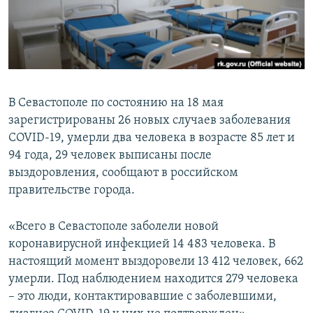
ПРИСОЕДИНЯЙТЕСЬ!
ПОБЕДИТЕЛЕЙ НЕ СУДЯТ?
КРЫМ.НЕПОКОРЕННЫЙ
ELIFBE
УКРАИНСКАЯ ПРОБЛЕМА КРЫМА
В Севастополе по состоянию на 18 мая
Все сайты RFE/RL
зарегистрированы 26 новых случаев заболевания
COVID-19, умерли два человека в возрасте 85 лет и
94 года, 29 человек выписаны после
выздоровления, сообщают в российском
правительстве города.
«Всего в Севастополе заболели новой
коронавирусной инфекцией 14 483 человека. В
настоящий момент выздоровели 13 412 человек, 662
умерли. Под наблюдением находится 279 человека
– это люди, контактировавшие с заболевшими,