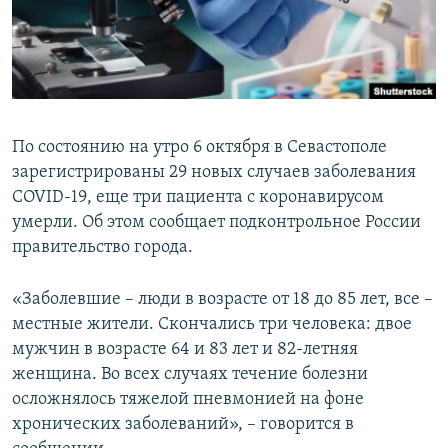
ПРИСОЕДИНЯЙТЕСЬ!
ПОБЕДИТЕЛЕЙ НЕ СУДЯТ?
КРЫМ.НЕПОКОРЕННЫЙ
ELIFBE
УКРАИНСКАЯ ПРОБЛЕМА КРЫМА
По состоянию на утро 6 октября в Севастополе
Все сайты RFE/RL
зарегистрированы 29 новых случаев заболевания
COVID-19, еще три пациента с коронавирусом
умерли. Об этом сообщает подконтрольное России
правительство города.
«Заболевшие – люди в возрасте от 18 до 85 лет, все –
местные жители. Скончались три человека: двое
мужчин в возрасте 64 и 83 лет и 82-летняя
женщина. Во всех случаях течение болезни
осложнялось тяжелой пневмонией на фоне
хронических заболеваний», – говорится в