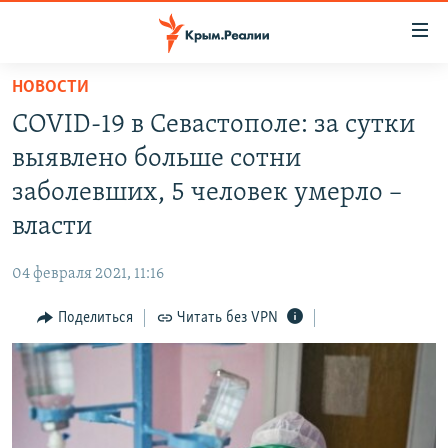
Доступность
ссылки
Вернуться
НОВОСТИ
к
НОВОСТИ
COVID-19 в Севастополе: за сутки
основному
СПЕЦПРОЕКТЫ
содержанию
выявлено больше сотни
ВОДА
Вернутся
ГРУЗ 200
заболевших, 5 человек умерло –
к
ИСТОРИЯ
КАРТА ВОЕННЫХ ОБЪЕКТОВ КРЫМА
власти
главной
ЕЩЕ
11 ЛЕТ ОККУПАЦИИ КРЫМА. 11 ИСТОРИЙ СОПРОТИВЛЕНИЯ
навигации
04 февраля 2021, 11:16
Вернутся
РАДІО СВОБОДА
ИНТЕРАКТИВ
к
Поделиться
Читать без VPN
КАК ОБОЙТИ БЛОКИРОВКУ
ИНФОГРАФИКА
поиску
ТЕЛЕПРОЕКТ КРЫМ.РЕАЛИИ
Українською
СОВЕТЫ ПРАВОЗАЩИТНИКОВ
Qırımtatar
ПРОПАВШИЕ БЕЗ ВЕСТИ