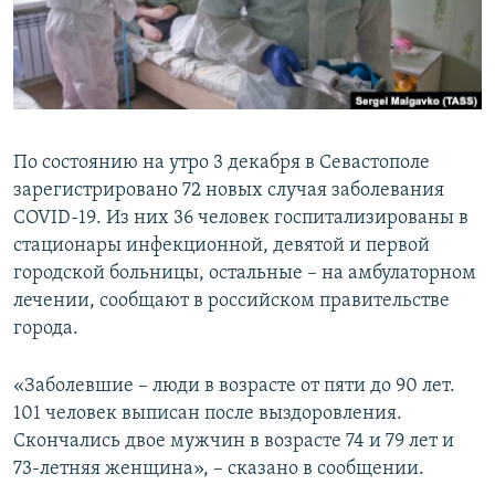
ПРИСОЕДИНЯЙТЕСЬ!
ПОБЕДИТЕЛЕЙ НЕ СУДЯТ?
КРЫМ.НЕПОКОРЕННЫЙ
ELIFBE
УКРАИНСКАЯ ПРОБЛЕМА КРЫМА
По состоянию на утро 3 декабря в Севастополе
Все сайты RFE/RL
зарегистрировано 72 новых случая заболевания
COVID-19. Из них 36 человек госпитализированы в
стационары инфекционной, девятой и первой
городской больницы, остальные – на амбулаторном
лечении, сообщают в российском правительстве
города.
«Заболевшие – люди в возрасте от пяти до 90 лет.
101 человек выписан после выздоровления.
Скончались двое мужчин в возрасте 74 и 79 лет и
73-летняя женщина», – сказано в сообщении.