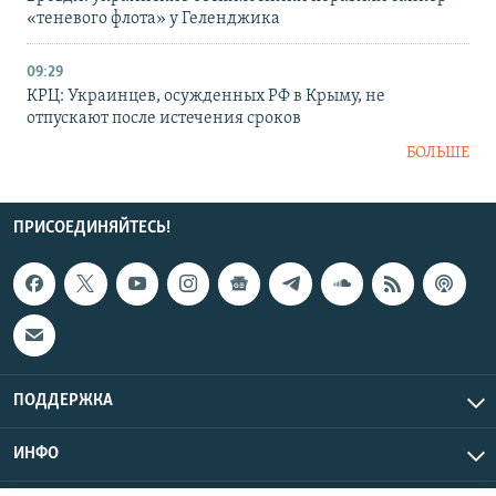
«теневого флота» у Геленджика
09:29
КРЦ: Украинцев, осужденных РФ в Крыму, не
отпускают после истечения сроков
БОЛЬШЕ
ПРИСОЕДИНЯЙТЕСЬ!
ПОДДЕРЖКА
ИНФО