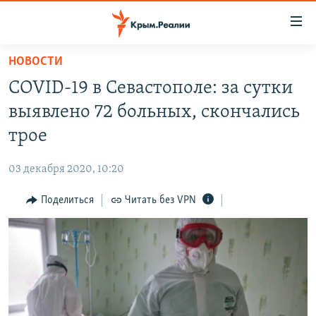
Доступность
ссылки
Вернуться
НОВОСТИ
к
НОВОСТИ
COVID-19 в Севастополе: за сутки
основному
СПЕЦПРОЕКТЫ
содержанию
выявлено 72 больных, скончались
ВОДА
Вернутся
ГРУЗ 200
трое
к
ИСТОРИЯ
КАРТА ВОЕННЫХ ОБЪЕКТОВ КРЫМА
главной
03 декабря 2020, 10:20
ЕЩЕ
11 ЛЕТ ОККУПАЦИИ КРЫМА. 11 ИСТОРИЙ СОПРОТИВЛЕНИЯ
навигации
Вернутся
Поделиться
Читать без VPN
РАДІО СВОБОДА
ИНТЕРАКТИВ
к
КАК ОБОЙТИ БЛОКИРОВКУ
ИНФОГРАФИКА
поиску
ТЕЛЕПРОЕКТ КРЫМ.РЕАЛИИ
Українською
СОВЕТЫ ПРАВОЗАЩИТНИКОВ
Qırımtatar
ПРОПАВШИЕ БЕЗ ВЕСТИ