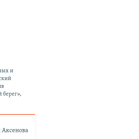
ных и
ский
ив
 берег»,
х Аксенова