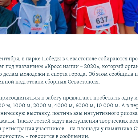
 сентября, в парке Победы в Севастополе собираются пр
ег под названием «Кросс нации – 2020», который орг
о делам молодежи и спорта города. Об этом сообщила 
ивной подготовки сборных Севастополя.
исоединиться к забегу предлагают пробежать одну и
0 м, 1000 м, 2000 м, 4000 м, 6000 м, 10 000 м. А в п
хническую выставку, постичь азы интуитивного рисов
хматы. Также гостей ждут выступления творческих ко
 и регистрация участников – на площади у памятника 
доносцу», – говорится в сообщении.