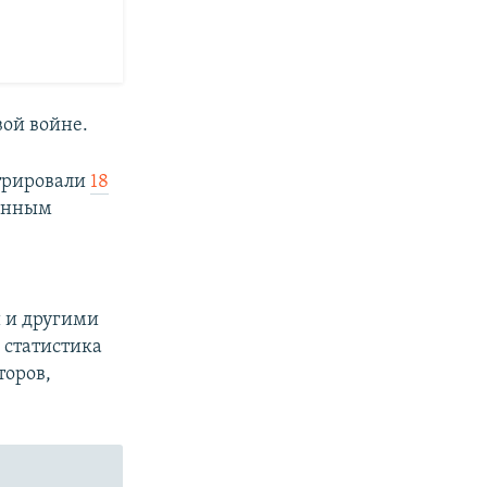
ой войне.
стрировали
18
данным
 и другими
а статистика
торов,