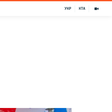
УКР
КТА