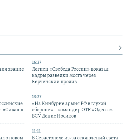
16:27
чил звание
Легион «Свобода России» показал
кадры разведки моста через
Керченский пролив
13:27
оссийские
«На Кинбурне армия РФ в глухой
ке «Сиваш»
обороне» – командир ОТК «Одесса»
ВСУ Денис Носиков
11:11
ал о новом
В Севастополе из-за отключений света