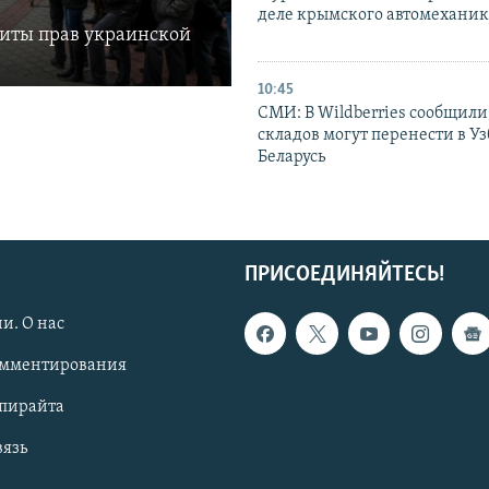
деле крымского автомехани
щиты прав украинской
10:45
СМИ: В Wildberries сообщили,
складов могут перенести в У
Беларусь
ПРИСОЕДИНЯЙТЕСЬ!
и. О нас
омментирования
опирайта
вязь