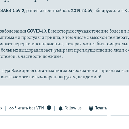
с
SARS-CoV-2
, ранее известный как
2019-nCoV
, обнаружили в К
 заболевания
COVID-19
. В некоторых случаях течение болезни л
имптомами простуды и гриппа, в том числе с высокой температ
может перерасти в пневмонию, которая может быть смертельн
 больных выздоравливает; умирают преимущественно люди с
стемой, в частности пожилые.
20 года Всемирная организация здравоохранения признала вс
, вызываемого новым коронавирусом, пандемией.
ся
Читать без VPN
Follow us
Печать