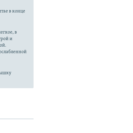
итае в конце
егкое, в
урой и
ой.
 ослабленной
пышку