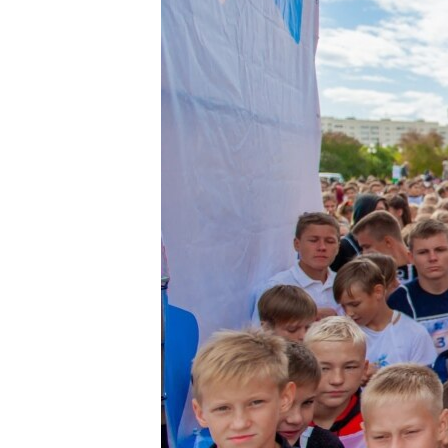
ПОБЕДИТЕЛЕЙ НЕ СУДЯТ?
КРЫМ.НЕПОКОРЕННЫЙ
ELIFBE
УКРАИНСКАЯ ПРОБЛЕМА КРЫМА