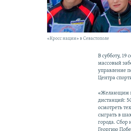
«Кросс нации» в Севастополе
В субботу, 19
массовый заб
управление п
Центра спорт
«Желающим пр
дистанций: 50
осмотреть те
сыграть в ша
города. Сбор
Георгию Побе