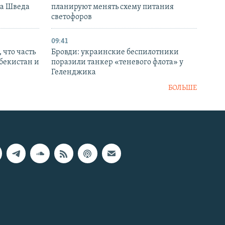
ка Шведа
планируют менять схему питания
светофоров
09:41
 что часть
Бровди: украинские беспилотники
збекистан и
поразили танкер «теневого флота» у
Геленджика
БОЛЬШЕ