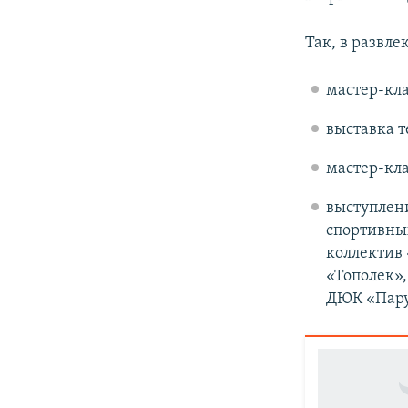
Так, в развл
мастер-кл
выставка т
мастер-кла
выступлени
спортивны
коллектив
«Тополек»
ДЮК «Пару