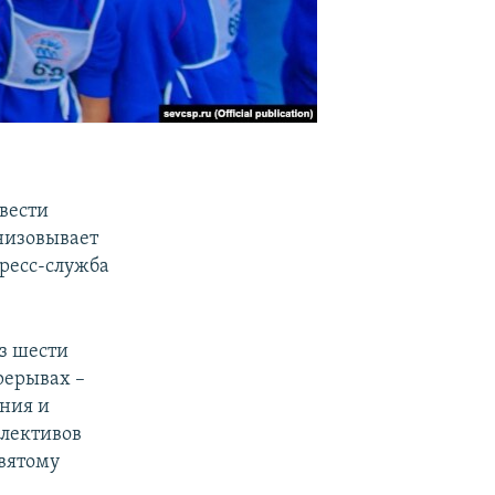
овести
анизовывает
пресс-служба
з шести
ерерывах –
ания и
ллективов
Святому