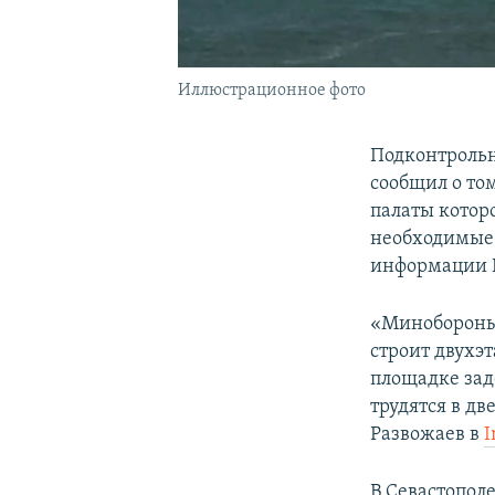
Иллюстрационное фото
Подконтрольн
сообщил о то
палаты котор
необходимые 
информации Р
«Минобороны 
строит двухэ
площадке зад
трудятся в дв
Развожаев в
I
В Севастопол