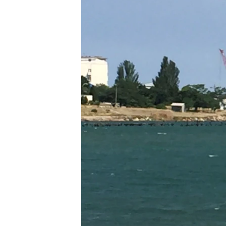
ПОБЕДИТЕЛЕЙ НЕ СУДЯТ?
КРЫМ.НЕПОКОРЕННЫЙ
ELIFBE
УКРАИНСКАЯ ПРОБЛЕМА КРЫМА