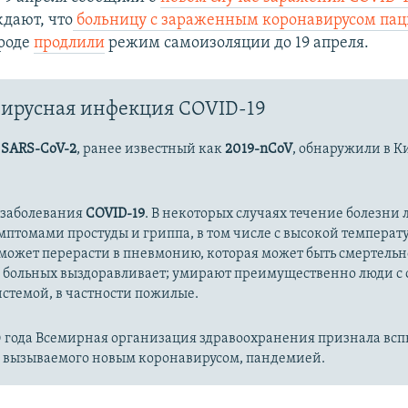
ждают, что
больницу с зараженным коронавирусом па
ороде
продлили
режим самоизоляции до 19 апреля.
ирусная инфекция COVID-19
с
SARS-CoV-2
, ранее известный как
2019-nCoV
, обнаружили в К
 заболевания
COVID-19
. В некоторых случаях течение болезни л
имптомами простуды и гриппа, в том числе с высокой температ
может перерасти в пневмонию, которая может быть смертельн
 больных выздоравливает; умирают преимущественно люди с
стемой, в частности пожилые.
20 года Всемирная организация здравоохранения признала вс
, вызываемого новым коронавирусом, пандемией.