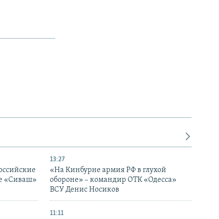
13:27
оссийские
«На Кинбурне армия РФ в глухой
ке «Сиваш»
обороне» – командир ОТК «Одесса»
ВСУ Денис Носиков
11:11