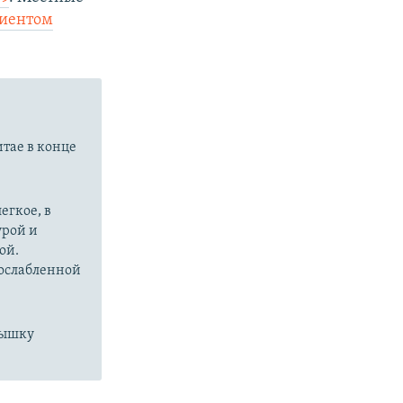
циентом
итае в конце
егкое, в
урой и
ой.
 ослабленной
пышку