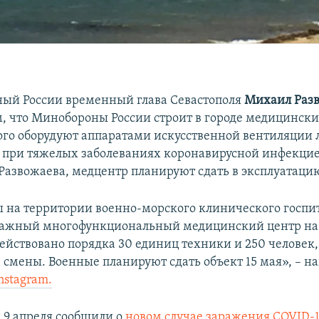
ый России временный глава Севастополя
Михаил Раз
м, что Минобороны России строит в городе медицински
ого оборудуют аппаратами искусственной вентиляции 
при тяжелых заболеваниях коронавирусной инфекцие
азвожаева, медцентр планируют сдать в эксплуатацию
на территории военно-морского клинического госпит
тажный многофункциональный медицинский центр на 
ействовано порядка 30 единиц техники и 250 человек,
е смены. Военные планируют сдать объект 15 мая», – н
nstagram.
е 9 апреля сообщили о
новом случае заражения COVID-