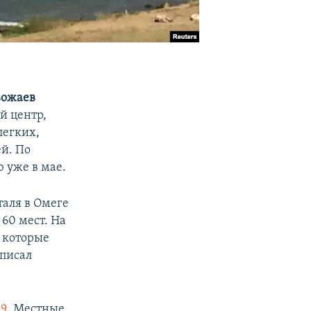
вожаев
й центр,
легких,
й. По
 уже в мае.
аля в Омеге
60 мест. На
 которые
аписал
19
. Местные