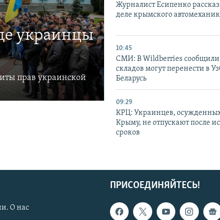
Журналист Есипенко рассказ
деле крымского автомехани
где украинцы
10:45
СМИ: В Wildberries сообщили,
складов могут перенести в У
щиты прав украинской
Беларусь
09:29
КРЦ: Украинцев, осужденных
Крыму, не отпускают после и
сроков
ПРИСОЕДИНЯЙТЕСЬ!
и. О нас