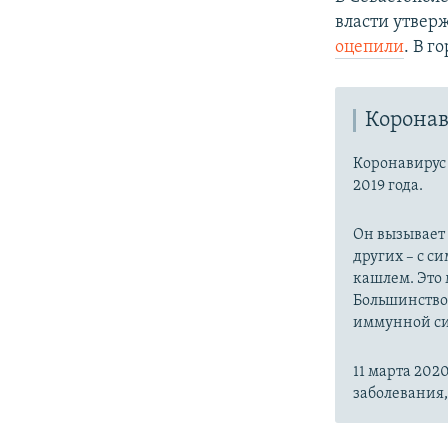
власти утвер
оцепили
. В г
Коронав
Коронавиру
2019 года.
Он вызывает
других – с с
кашлем. Это 
Большинство
иммунной си
11 марта 20
заболевания