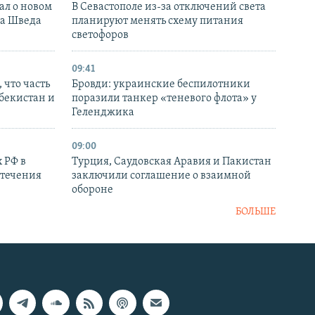
ал о новом
В Севастополе из-за отключений света
ка Шведа
планируют менять схему питания
светофоров
09:41
 что часть
Бровди: украинские беспилотники
збекистан и
поразили танкер «теневого флота» у
Геленджика
09:00
 РФ в
Турция, Саудовская Аравия и Пакистан
стечения
заключили соглашение о взаимной
обороне
БОЛЬШЕ