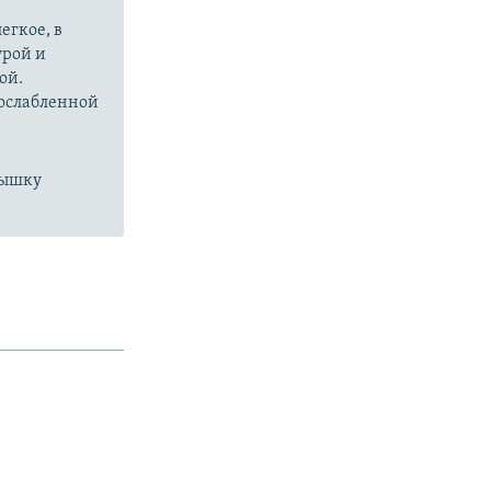
егкое, в
урой и
ой.
 ослабленной
пышку