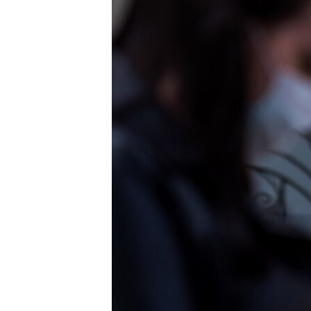
ПОБЕДИТЕЛЕЙ НЕ СУДЯТ?
КРЫМ.НЕПОКОРЕННЫЙ
ELIFBE
УКРАИНСКАЯ ПРОБЛЕМА КРЫМА