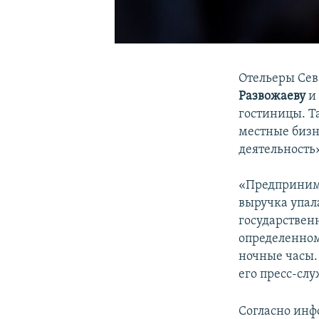
Отельеры Сев
Развожаеву
и
гостиницы. Т
местные бизн
деятельность»
«Предпринима
выручка упал
государствен
определенном
ночные часы. 
его пресс-слу
Согласно инф