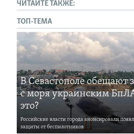
ЧИТАЙТЕ ТАКЖЕ:
ТОП-ТЕМА
В Севастополе обещают 
с моря украинским БпЛА
это?
Российские власти города анонсировали появ
защиты от беспилотников