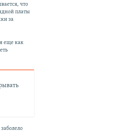
вается, что
ндной платы
жки за
я еще как
еть
крывать
 заболело