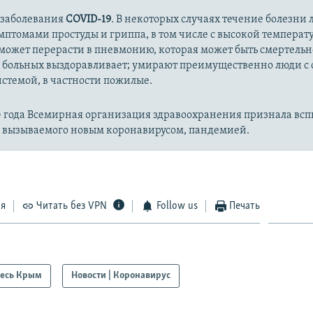
 заболевания
COVID-19
. В некоторых случаях течение болезни л
имптомами простуды и гриппа, в том числе с высокой температ
может перерасти в пневмонию, которая может быть смертельн
 больных выздоравливает; умирают преимущественно люди с
стемой, в частности пожилые.
20 года Всемирная организация здравоохранения признала вс
, вызываемого новым коронавирусом, пандемией.
ся
Читать без VPN
Follow us
Печать
есь Крым
Новости | Коронавирус