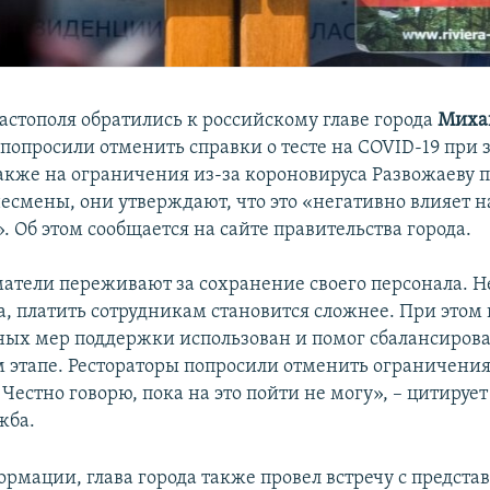
астополя обратились к российскому главе города
Миха
 попросили отменить справки о тесте на COVID-19 при 
акже на ограничения из-за короновируса Развожаеву 
есмены, они утверждают, что это «негативно влияет н
. Об этом сообщается на сайте правительства города.
тели переживают за сохранение своего персонала. Н
а, платить сотрудникам становится сложнее. При этом 
ных мер поддержки использован и помог сбалансирова
 этапе. Рестораторы попросили отменить ограничения 
Честно говорю, пока на это пойти не могу», – цитируе
жба.
ормации, глава города также провел встречу с предста