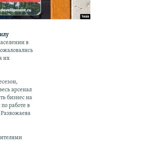
илу
заселении в
пожаловались
а их
есезон,
весь арсенал
ть бизнес на
по работе в
т Развожаева
вителями