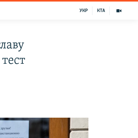
УКР
КТА
главу
 тест