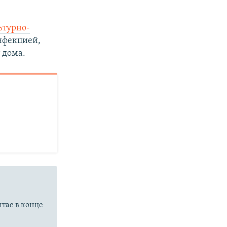
ьтурно-
инфекцией,
 дома.
а
итае в конце