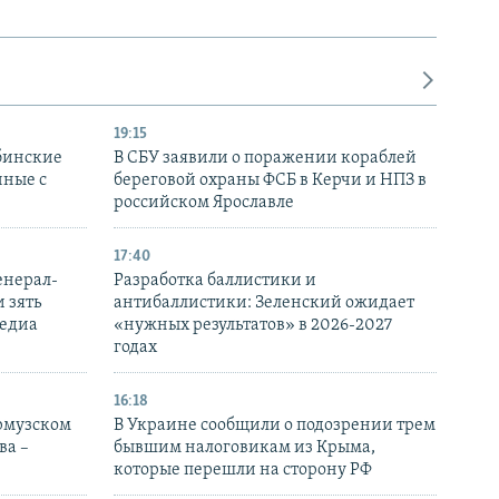
19:15
бинские
В СБУ заявили о поражении кораблей
нные с
береговой охраны ФСБ в Керчи и НПЗ в
российском Ярославле
17:40
енерал-
Разработка баллистики и
 зять
антибаллистики: Зеленский ожидает
медиа
«нужных результатов» в 2026-2027
годах
16:18
Ормузском
В Украине сообщили о подозрении трем
ва –
бывшим налоговикам из Крыма,
которые перешли на сторону РФ