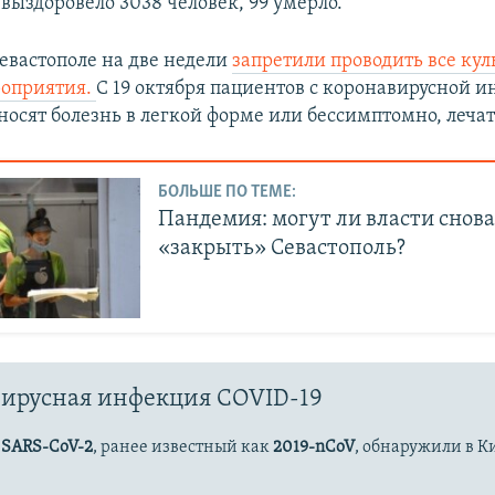
 выздоровело 3038 человек, 99 умерло.
Севастополе на две недели
запретили проводить все кул
роприятия.
С 19 октября пациентов с коронавирусной 
носят болезнь в легкой форме или бессимптомно, лечат
БОЛЬШЕ ПО ТЕМЕ:
Пандемия: могут ли власти снов
«закрыть» Севастополь?
ирусная инфекция COVID-19
с
SARS-CoV-2
, ранее известный как
2019-nCoV
, обнаружили в К