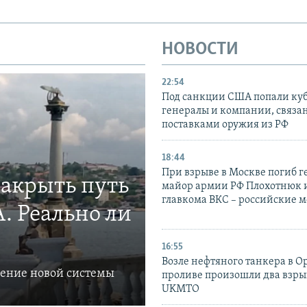
НОВОСТИ
22:54
Под санкции США попали ку
генералы и компании, связа
поставками оружия из РФ
18:44
При взрыве в Москве погиб г
закрыть путь
майор армии РФ Плохотнюк и
главкома ВКС – российские 
. Реально ли
16:55
Возле нефтяного танкера в 
ление новой системы
проливе произошли два взры
UKMTO