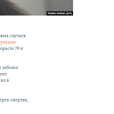
овых случаев
сутками
зрасте 79 и
е заболел
ент
ано в
трех смертях,