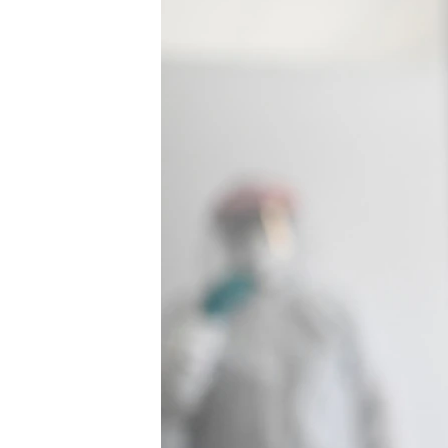
ПОБЕДИТЕЛЕЙ НЕ СУДЯТ?
КРЫМ.НЕПОКОРЕННЫЙ
ELIFBE
УКРАИНСКАЯ ПРОБЛЕМА КРЫМА