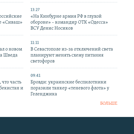
13:27
оссийские
«На Кинбурне армия РФ в глухой
ке «Сиваш»
обороне» – командир ОТК «Одесса»
ВСУ Денис Носиков
11:11
ал о новом
В Севастополе из-за отключений света
ка Шведа
планируют менять схему питания
светофоров
09:41
 что часть
Бровди: украинские беспилотники
збекистан и
поразили танкер «теневого флота» у
Геленджика
БОЛЬШЕ