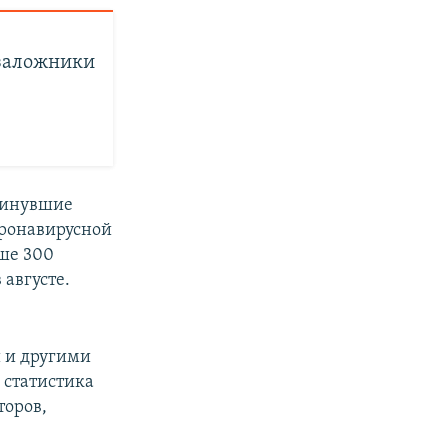
 заложники
 минувшие
оронавирусной
ьше 300
 августе.
 и другими
а статистика
торов,