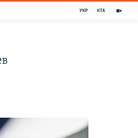
УКР
КТА
ев