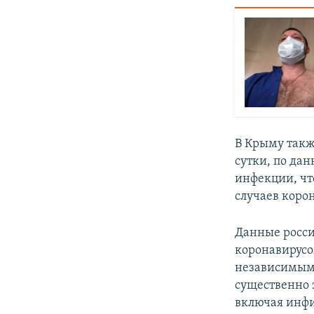
В Крыму такж
сутки, по да
инфекции, чт
случаев корон
Данные росси
коронавирус
независимым
существенно 
включая инфи