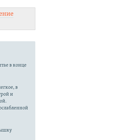
ение
итае в конце
егкое, в
урой и
ой.
 ослабленной
пышку