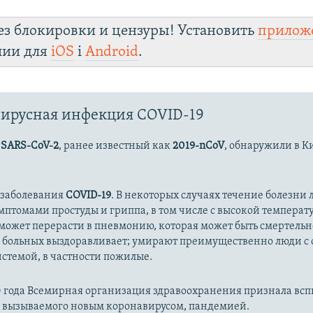
ез блокировки и цензуры! Установить
прилож
лии для
iOS
і
Android
.
ирусная инфекция COVID-19
с
SARS-CoV-2
, ранее известный как
2019-nCoV
, обнаружили в К
 заболевания
COVID-19
. В некоторых случаях течение болезни л
имптомами простуды и гриппа, в том числе с высокой температ
может перерасти в пневмонию, которая может быть смертельн
 больных выздоравливает; умирают преимущественно люди с
стемой, в частности пожилые.
20 года Всемирная организация здравоохранения признала вс
, вызываемого новым коронавирусом, пандемией.