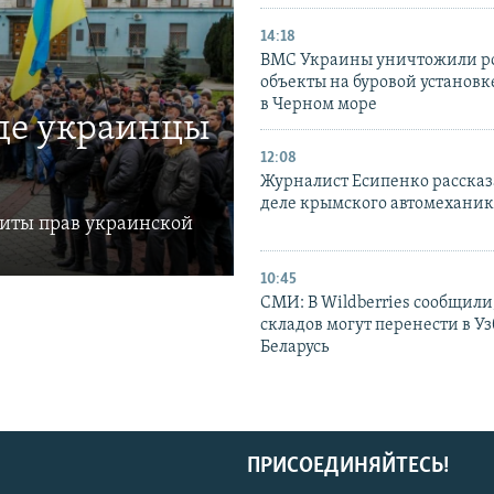
14:18
ВМС Украины уничтожили р
объекты на буровой установ
в Черном море
где украинцы
12:08
Журналист Есипенко рассказ
деле крымского автомехани
щиты прав украинской
10:45
СМИ: В Wildberries сообщили,
складов могут перенести в У
Беларусь
ПРИСОЕДИНЯЙТЕСЬ!