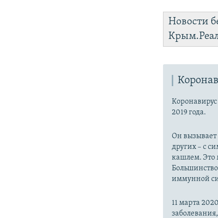
Новости б
Крым.Реа
Коронав
Коронавиру
2019 года.
Он вызывает
других – с с
кашлем. Это 
Большинство
иммунной си
11 марта 20
заболевания