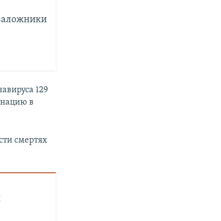
 заложники
навируса 129
инацию в
сти смертях
й