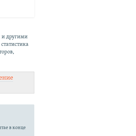
 и другими
 статистика
торов,
ение
итае в конце