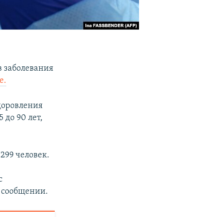
в заболевания
е.
доровления
 до 90 лет,
299 человек.
с
в сообщении.