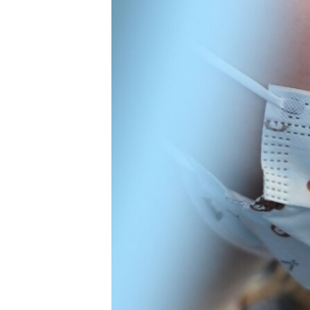
ПОБЕДИТЕЛЕЙ НЕ СУДЯТ?
КРЫМ.НЕПОКОРЕННЫЙ
ELIFBE
УКРАИНСКАЯ ПРОБЛЕМА КРЫМА