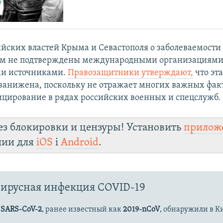
йских властей Крыма и Севастополя о заболеваемости
ом не подтверждены международными организациями
и источниками.
Правозащитники утверждают,
что эта
занижена, поскольку не отражает многих важных фак
цирование в рядах российских военных и спецслужб.
ез блокировки и цензуры! Установить
прилож
лии для
iOS
і
Android
.
ирусная инфекция COVID-19
с
SARS-CoV-2
, ранее известный как
2019-nCoV
, обнаружили в К