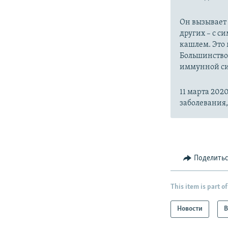
Он вызывает
других – с с
кашлем. Это 
Большинство
иммунной си
11 марта 20
заболевания
Поделить
This item is part of
Новости
В