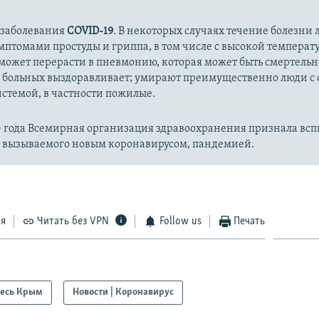
 заболевания
COVID-19
. В некоторых случаях течение болезни л
имптомами простуды и гриппа, в том числе с высокой температ
может перерасти в пневмонию, которая может быть смертельн
 больных выздоравливает; умирают преимущественно люди с
стемой, в частности пожилые.
20 года Всемирная организация здравоохранения признала вс
, вызываемого новым коронавирусом, пандемией.
ся
Читать без VPN
Follow us
Печать
есь Крым
Новости | Коронавирус