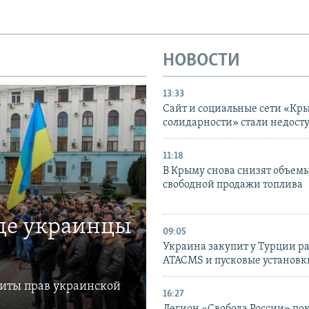
НОВОСТИ
13:33
Сайт и социальные сети «Кр
солидарности» стали недост
11:18
В Крыму снова снизят объем
свободной продажи топлива
где украинцы
09:05
Украина закупит у Турции р
ATACMS и пусковые установ
щиты прав украинской
16:27
Легион «Свобода России» по