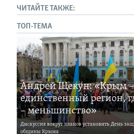
ЧИТАЙТЕ ТАКЖЕ:
ТОП-ТЕМА
Андрей Щекун: «Крым –
единственный регион, 
– меньшинство»
Дискуссия вокруг планов установить День за
общины Крыма