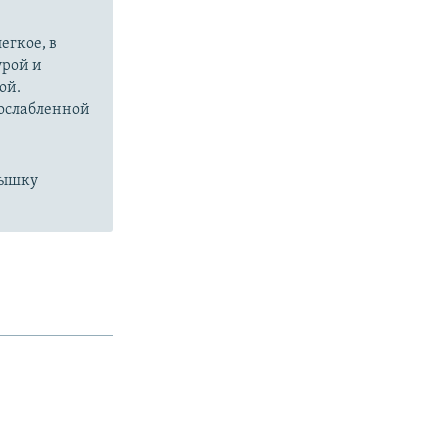
егкое, в
урой и
ой.
 ослабленной
пышку