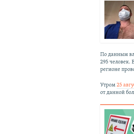
По данным вла
295 человек.
регионе пров
Утром
25 авг
от данной бо