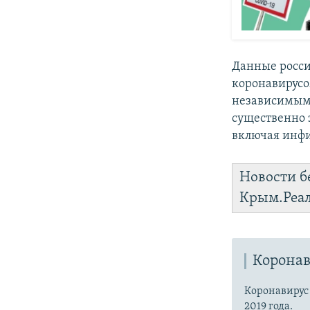
Данные росси
коронавирус
независимым
существенно 
включая инфи
Новости б
Крым.Реа
Коронав
Коронавиру
2019 года.