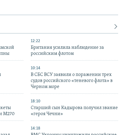
12:22
ымской
Британия усилила наблюдение за
упны
российским флотом
10:14
ы
В СБС ВСУ заявили о поражении трех
судов российского «теневого флота» в
Черном море
18:10
акеты
Старший сын Кадырова получил звание
ки M270
«героя Чечни»
14:18
казал
ВМС Украины уничтожили российские