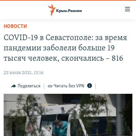
Доступность
ссылки
Вернуться
НОВОСТИ
к
НОВОСТИ
COVID-19 в Севастополе: за время
основному
СПЕЦПРОЕКТЫ
содержанию
пандемии заболели больше 19
ВОДА
Вернутся
ГРУЗ 200
тысяч человек, скончались – 816
к
ИСТОРИЯ
КАРТА ВОЕННЫХ ОБЪЕКТОВ КРЫМА
главной
23 июля 2021, 13:16
ЕЩЕ
11 ЛЕТ ОККУПАЦИИ КРЫМА. 11 ИСТОРИЙ СОПРОТИВЛЕНИЯ
навигации
Вернутся
Поделиться
Читать без VPN
РАДІО СВОБОДА
ИНТЕРАКТИВ
к
КАК ОБОЙТИ БЛОКИРОВКУ
ИНФОГРАФИКА
поиску
ТЕЛЕПРОЕКТ КРЫМ.РЕАЛИИ
Українською
СОВЕТЫ ПРАВОЗАЩИТНИКОВ
Qırımtatar
ПРОПАВШИЕ БЕЗ ВЕСТИ