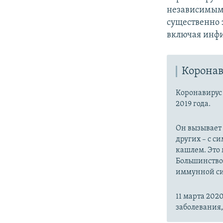
независимым
существенно 
включая инфи
Коронав
Коронавиру
2019 года.
Он вызывает
других – с с
кашлем. Это 
Большинство
иммунной си
11 марта 20
заболевания