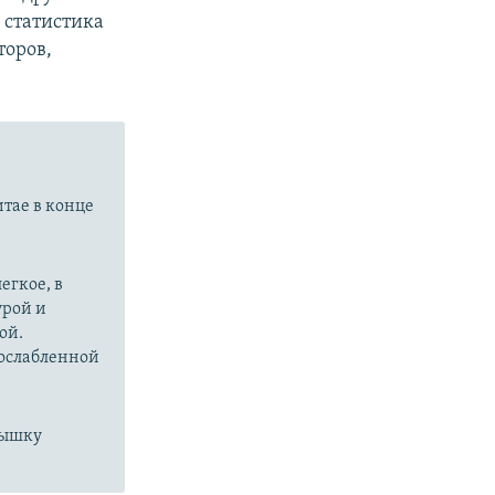
 статистика
торов,
итае в конце
егкое, в
урой и
ой.
 ослабленной
пышку