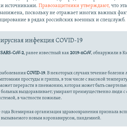
и источниками.
Правозащитники утверждают,
что эта
занижена, поскольку не отражает многих важных фак
цирование в рядах российских военных и спецслужб.
ирусная инфекция COVID-19
с
SARS-CoV-2
, ранее известный как
2019-nCoV
, обнаружили в К
 заболевания
COVID-19
. В некоторых случаях течение болезни л
имптомами простуды и гриппа, в том числе с высокой температ
может перерасти в пневмонию, которая может быть смертельн
 больных выздоравливает; умирают преимущественно люди с
стемой, в частности пожилые.
20 года Всемирная организация здравоохранения признала вс
, вызываемого новым коронавирусом, пандемией.