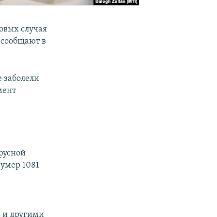
новых случая
 сообщают в
е заболели
мент
русной
 умер 1081
 и другими