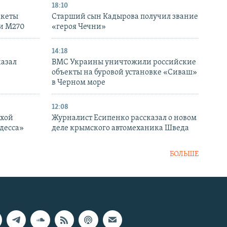
18:10
акеты
Старший сын Кадырова получил звание
ки M270
«героя Чечни»
14:18
казал
ВМС Украины уничтожили российские
объекты на буровой установке «Сиваш»
в Черном море
12:08
ухой
Журналист Есипенко рассказал о новом
десса»
деле крымского автомеханика Шведа
БОЛЬШЕ