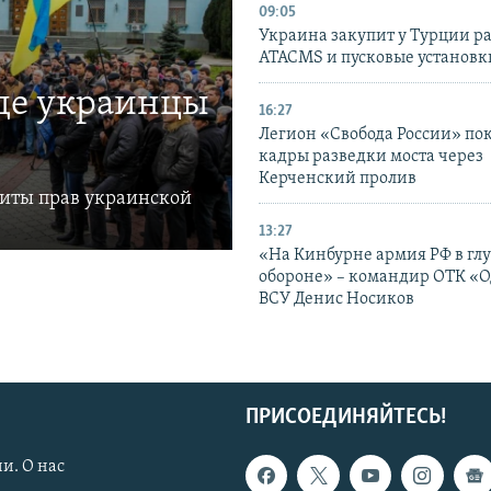
09:05
Украина закупит у Турции р
ATACMS и пусковые установ
где украинцы
16:27
Легион «Свобода России» по
кадры разведки моста через
Керченский пролив
щиты прав украинской
13:27
«На Кинбурне армия РФ в гл
обороне» – командир ОТК «О
ВСУ Денис Носиков
ПРИСОЕДИНЯЙТЕСЬ!
и. О нас