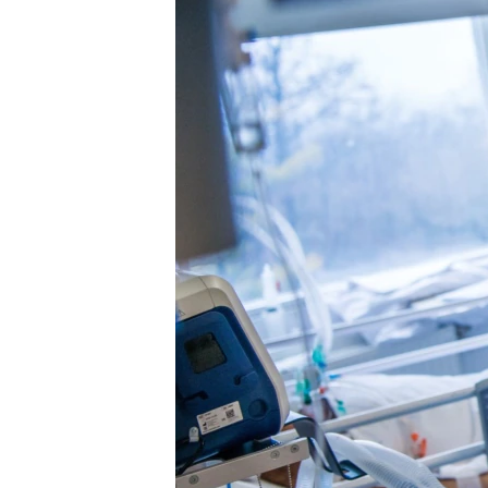
ПОБЕДИТЕЛЕЙ НЕ СУДЯТ?
КРЫМ.НЕПОКОРЕННЫЙ
ELIFBE
УКРАИНСКАЯ ПРОБЛЕМА КРЫМА