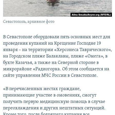
ПРИСОЕДИНЯЙТЕСЬ!
ПОБЕДИТЕЛЕЙ НЕ СУДЯТ?
КРЫМ.НЕПОКОРЕННЫЙ
Севастополь, архивное фото
ELIFBE
УКРАИНСКАЯ ПРОБЛЕМА КРЫМА
В Севастополе оборудовали пять основных мест для
Все сайты RFE/RL
проведения купаний на Крещение Господне 19
января – на территории «Херсонеса Таврического»,
на Городском пляже Балаклавы, пляже «Омега», в
бухте Казачья, а также на Северной стороне в
микрорайоне «Радиогорка. Об этом сообщается на
сайте управления МЧС России в Севастополе.
«В перечисленных местах граждане,
принимающие участие в омовениях, смогут
получить первую медицинскую помощь в случае
переохлаждения и других нештатных ситуаций.
Кроме того, после бодрящего купания все