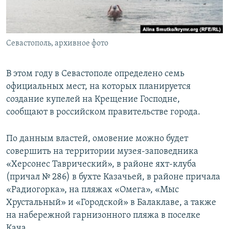
ПРИСОЕДИНЯЙТЕСЬ!
ПОБЕДИТЕЛЕЙ НЕ СУДЯТ?
КРЫМ.НЕПОКОРЕННЫЙ
Севастополь, архивное фото
ELIFBE
УКРАИНСКАЯ ПРОБЛЕМА КРЫМА
В этом году в Севастополе определено семь
Все сайты RFE/RL
официальных мест, на которых планируется
создание купелей на Крещение Господне,
сообщают в российском правительстве города.
По данным властей, омовение можно будет
совершить на территории музея-заповедника
«Херсонес Таврический», в районе яхт-клуба
(причал № 286) в бухте Казачьей, в районе причала
«Радиогорка», на пляжах «Омега», «Мыс
Хрустальный» и «Городской» в Балаклаве, а также
на набережной гарнизонного пляжа в поселке
Кача.