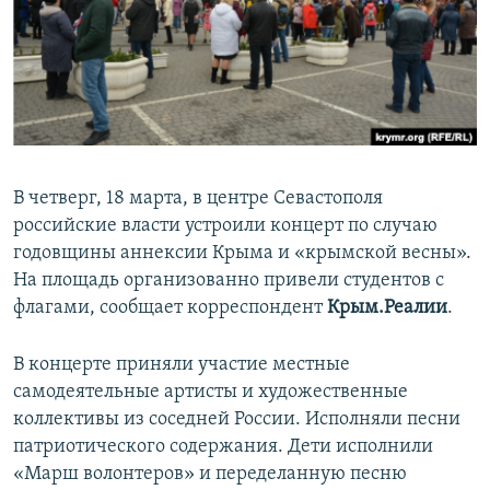
ПРИСОЕДИНЯЙТЕСЬ!
ПОБЕДИТЕЛЕЙ НЕ СУДЯТ?
КРЫМ.НЕПОКОРЕННЫЙ
ELIFBE
УКРАИНСКАЯ ПРОБЛЕМА КРЫМА
Все сайты RFE/RL
В четверг, 18 марта, в центре Севастополя
российские власти устроили концерт по случаю
годовщины аннексии Крыма и «крымской весны».
На площадь организованно привели студентов с
флагами, сообщает корреспондент
Крым.Реалии
.
В концерте приняли участие местные
самодеятельные артисты и художественные
коллективы из соседней России. Исполняли песни
патриотического содержания. Дети исполнили
«Марш волонтеров» и переделанную песню