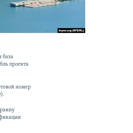
я база
бль проекта
ртовой номер
).
краину
ификации