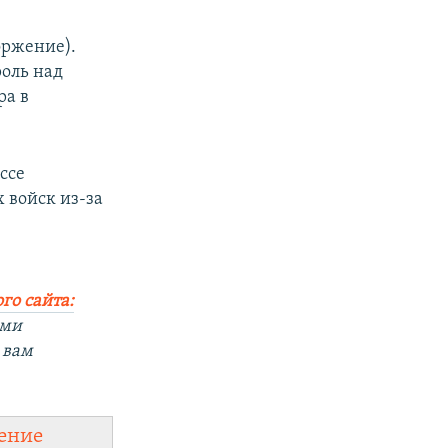
оржение).
оль над
ра в
ссе
 войск из-за
го сайта:
ыми
 вам
ение