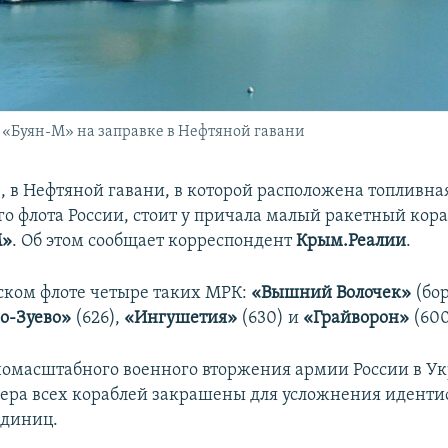
 «Буян-М» на заправке в Нефтяной гавани
, в Нефтяной гавани, в которой расположена топливна
о флота России, стоит у причала малый ракетный кора
М»
. Об этом сообщает корреспондент
Крым.Реалии
.
ком флоте четыре таких МРК:
«Вышний Волочек»
(бо
о-Зуево»
(626),
«Ингушетия»
(630) и
«Грайворон»
(600
номасштабного военного вторжения армии России в У
ера всех кораблей закрашены для усложнения идент
единиц.