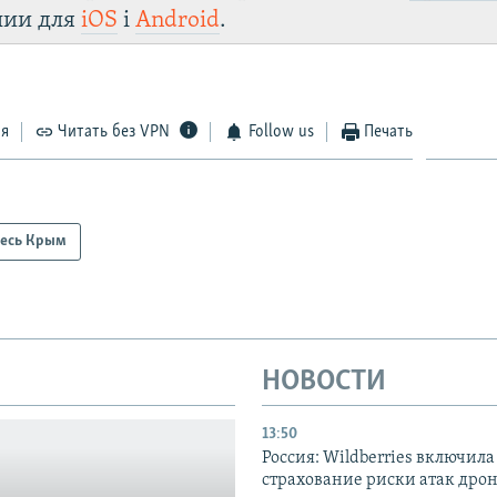
лии для
iOS
і
Android
.
ся
Читать без VPN
Follow us
Печать
есь Крым
НОВОСТИ
13:50
Россия: Wildberries включила
страхование риски атак дро