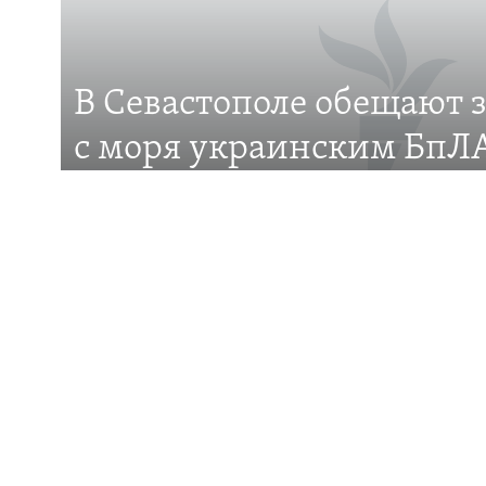
В Севастополе обещают 
Все сайты RFE/RL
с моря украинским БпЛА
это?
Российские власти города анонсировали появ
защиты от беспилотников
ПОДДЕРЖКА
ИНФО