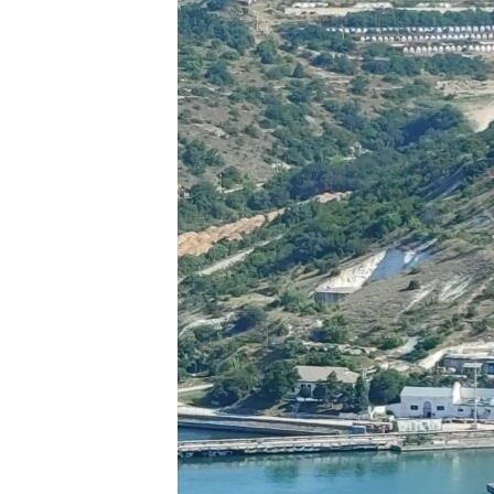
ПОБЕДИТЕЛЕЙ НЕ СУДЯТ?
КРЫМ.НЕПОКОРЕННЫЙ
ELIFBE
УКРАИНСКАЯ ПРОБЛЕМА КРЫМА