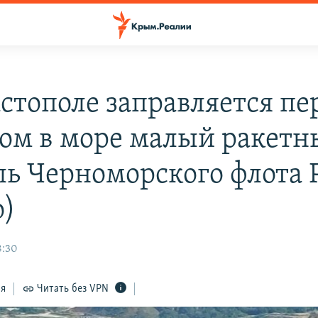
астополе заправляется пе
ом в море малый ракетн
ль Черноморского флота 
о)
8:30
ся
Читать без VPN