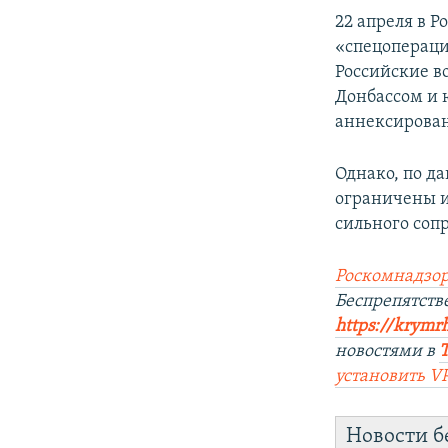
22 апреля в Р
«спецопераци
Российские в
Донбассом и 
аннексирован
Однако, по д
ограничены и
сильного соп
Роскомнадзор
Беспрепятст
https://krymr
новостями в
установить V
Новости б