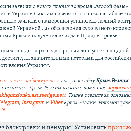
оссии заявили о новых планах во время «второй фазы»
и» в Украине (так там называют полномасштабное вт
оенные заявили о намерении установить полный контр
южной Украиной для обеспечения сухопутного коридо
ный Крым и получения выхода в Приднестровье.
анным западных разведок, российские успехи на Донба
 достигнуты значительными потерями для российских
ротивления Украины.
 пытается заблокировать
доступ к сайту
Крым.Реалии
.
венно читать Крым.Реалии можно с помощью
зеркально
hkhqhzxionkz.azureedge.net/
.
Также следите за основн
Telegram
,
Instagram
и
Viber
Крым.Реалии. Рекомендуем
PN
.
ез блокировки и цензуры! Установить
прилож