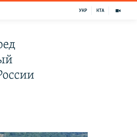
УКР
КТА
ред
ый
России