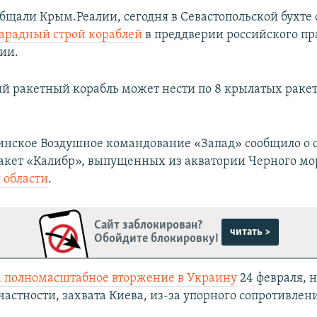
общали Крым.Реалии, сегодня в Севастопольской бухте
арадный строй кораблей
в преддверии российского пр
ии.
 ракетный корабль может нести по 8 крылатых ракет
инское Воздушное командование «Запад» сообщило о 
акет «Калибр», выпущенных из акватории Черного м
 области
.
Сайт заблокирован?
читать >
Обойдите блокировку!
а полномасштабное вторжение в Украину
24 февраля, н
частности, захвата Киева, из-за упорного сопротивлен