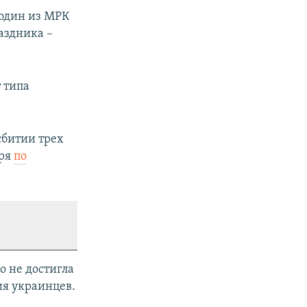
 один из МРК
аздника –
 типа
сбитии трех
оря
по
о не достигла
ия украинцев.