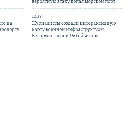
вероятную атаку попал морской порт
12:29
то на
Журналисты создали интерактивную
аэропорту
карту военной инфраструктуры
Беларуси – в ней 150 объектов
11:25
итались об
США: Трамп подписал указы,
ов БпЛА в
ограничивающие право на
гражданство по рождению
10:12
войска РФ
YouTube заблокировал каналы «Русской
 БпЛА,
общины» из-за рекламы
рыма
экстремистских сообществ
БОЛЬШЕ