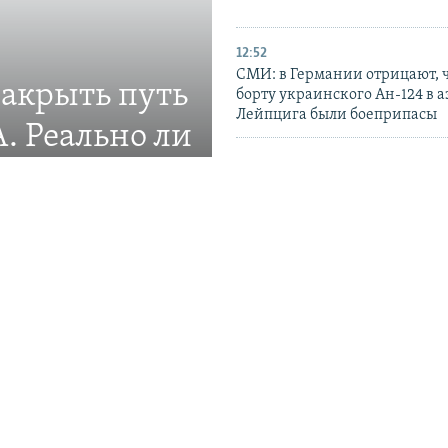
12:52
СМИ: в Германии отрицают, ч
закрыть путь
борту украинского Ан-124 в 
Лейпцига были боеприпасы
. Реально ли
11:45
В Генеральном штабе ВСУ отч
ударах по РЛС и месту запуск
ление новой системы
Крыму
10:39
Воздушные силы ВСУ: ночью 
атаковали Украину почти 150
часть из них запускали из К
ПРИСОЕДИНЯЙТЕСЬ!