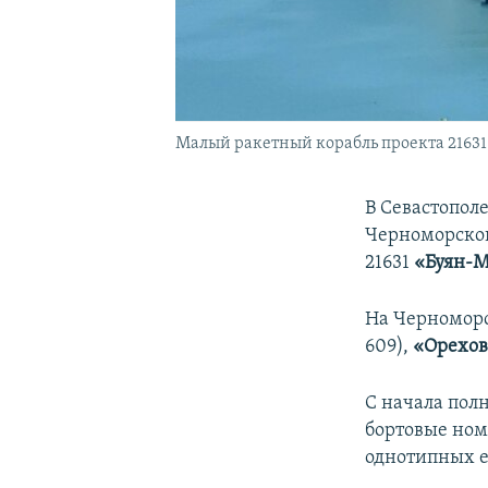
Малый ракетный корабль проекта 21631
В Севастополе
Черноморског
21631
«Буян-
На Черноморс
609),
«Орехов
С начала пол
бортовые ном
однотипных 