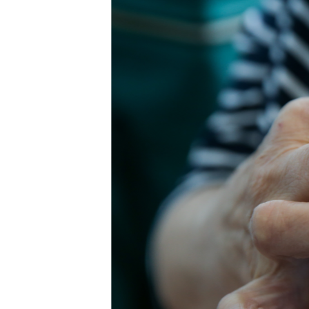
ПОБЕДИТЕЛЕЙ НЕ СУДЯТ?
КРЫМ.НЕПОКОРЕННЫЙ
ELIFBE
УКРАИНСКАЯ ПРОБЛЕМА КРЫМА