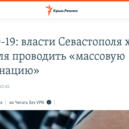
19: власти Севастополя х
ля проводить «массовую
инацию»
12:42
ся
Читать без VPN