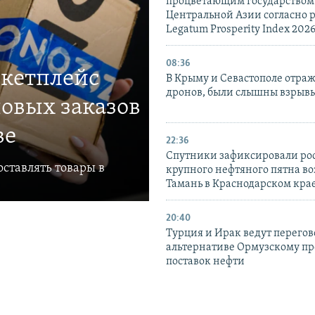
процветающим государством
Центральной Азии согласно 
Legatum Prosperity Index 202
08:36
ркетплейс
В Крыму и Севастополе отраж
дронов, были слышны взрыв
овых заказов
ве
22:36
Спутники зафиксировали ро
ставлять товары в
крупного нефтяного пятна во
Тамань в Краснодарском кра
20:40
Турция и Ирак ведут перегов
альтернативе Ормузскому пр
поставок нефти