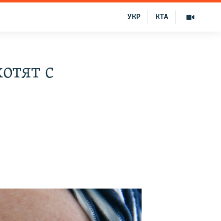
УКР
КТА
отят с