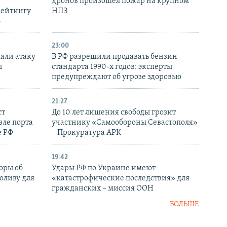
дронов произошел пожар на крупном
рейтингу
НПЗ
6
23:00
али атаку
В РФ разрешили продавать бензин
ы
стандарта 1990-х годов: эксперты
предупреждают об угрозе здоровью
21:27
ст
До 10 лет лишения свободы грозит
зле порта
участнику «Самообороны Севастополя»
е РФ
– Прокуратура АРК
19:42
оры об
Удары РФ по Украине имеют
оливу для
«катастрофические последствия» для
гражданских – миссия ООН
БОЛЬШЕ