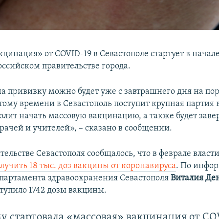
цинация» от COVID-19 в Севастополе стартует в начале
оссийском правительстве города.
на прививку можно будет уже с завтрашнего дня на по
этому времени в Севастополь поступит крупная партия
волит начать массовую вакцинацию, а также будет зав
рачей и учителей», – сказано в сообщении.
тельстве Севастополя сообщалось, что в феврале власти
лучить 18 тыс. доз вакцины от коронавируса
. По инфо
партамента здравоохранения Севастополя
Виталия Де
ступило 1742 дозы вакцины.
у стартовала «массовая» вакцинация от CO