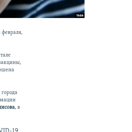
 февраля,
ртале
 вакцины,
ершена
 города
рмации
нисова
, в
VID-19