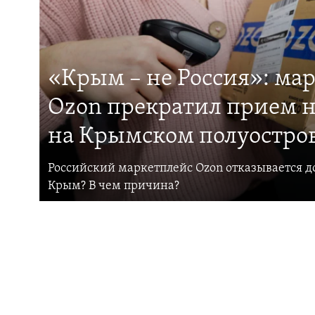
«Крым – не Россия»: ма
Ozon прекратил прием н
на Крымском полуостро
Российский маркетплейс Ozon отказывается до
Крым? В чем причина?