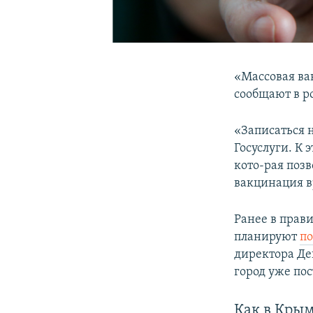
«Массовая вак
сообщают в р
«Записаться 
Госуслуги. К 
кото-рая поз
вакцинация в
Ранее в прави
планируют
по
директора Де
город уже по
Как в Крым