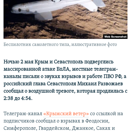
ПРИСОЕДИНЯЙТЕСЬ!
ПОБЕДИТЕЛЕЙ НЕ СУДЯТ?
КРЫМ.НЕПОКОРЕННЫЙ
ELIFBE
УКРАИНСКАЯ ПРОБЛЕМА КРЫМА
Все сайты RFE/RL
Беспилотник самолетного типа, иллюстративное фото
Ночью 2 мая Крым и Севастополь подверглись
массированной атаке БпЛА, местные телеграм-
каналы писали о звуках взрывов и работе ПВО РФ, а
российский глава Севастополя Михаил Развожаев
сообщал о воздушной тревоге, которая продлилась с
2:38 до 4:54.
Телеграм-канал
«Крымский ветер»
со ссылкой на
подписчиков сообщал о взрывах в Феодосии,
Симферополе, Гвардейском, Джанкое, Саках и