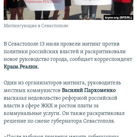
ПРИСОЕДИНЯЙТЕСЬ!
ПОБЕДИТЕЛЕЙ НЕ СУДЯТ?
КРЫМ.НЕПОКОРЕННЫЙ
Митингующие в Севастополе
ELIFBE
УКРАИНСКАЯ ПРОБЛЕМА КРЫМА
В Севастополе 13 июля провели митинг против
Все сайты RFE/RL
политики российских властей и раскритиковали
новое руководство города, сообщает корреспондент
Крым.Реалии.
Один из организаторов митинга, руководитель
местных коммунистов
Василий Пархоменко
высказал недовольство реформой российской
власти в сфере ЖКХ и ростом платы за
коммунальные услуги. Он также раскритиковал
решение по смене губернатора Севастополя.