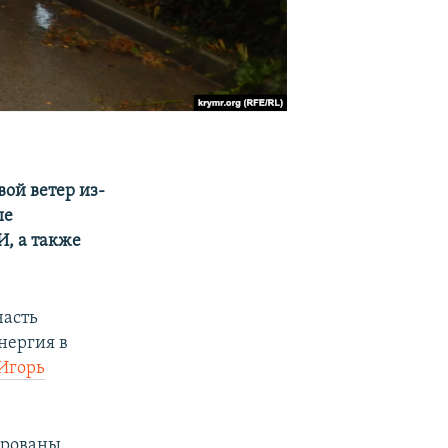
ой ветер из-
ые
, а также
часть
энергия в
Игорь
ированы