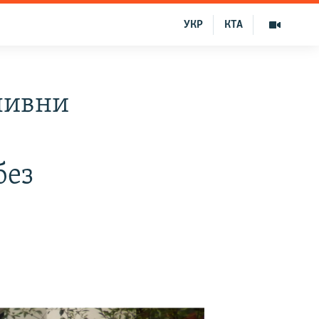
УКР
КТА
ливни
без