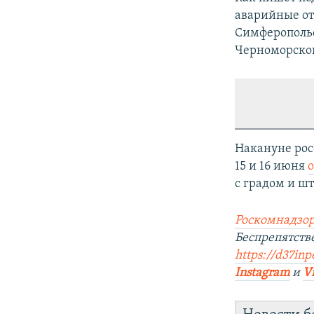
аварийные от
Симферопольск
Черноморског
Накануне рос
15 и 16 июня
с градом и шт
Роскомнадзор
Беспрепятств
https://d37inp
Instagram
и
V