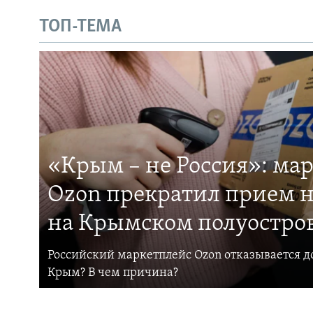
ТОП-ТЕМА
«Крым – не Россия»: ма
Ozon прекратил прием н
на Крымском полуостро
Российский маркетплейс Ozon отказывается до
Крым? В чем причина?