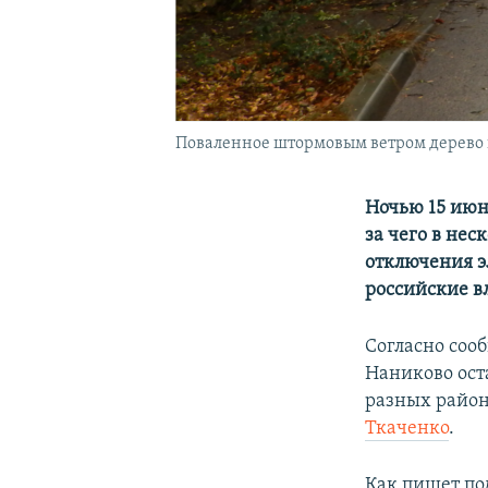
Поваленное штормовым ветром дерево н
Ночью 15 июн
за чего в не
отключения э
российские в
Согласно сооб
Наниково оста
разных район
Ткаченко
.
Как пишет по