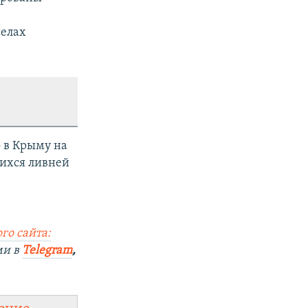
селах
о в Крыму на
ихся ливней
го сайта:
ми в
Telegram
,