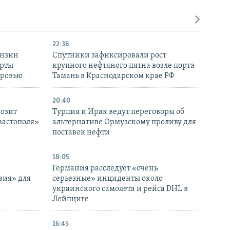
22:36
ензин
Спутники зафиксировали рост
ерты
крупного нефтяного пятна возле порта
оровью
Тамань в Краснодарском крае РФ
20:40
розит
Турция и Ирак ведут переговоры об
вастополя»
альтернативе Ормузскому проливу для
поставок нефти
18:05
Германия расследует «очень
вия» для
серьезные» инциденты около
украинского самолета и рейса DHL в
Лейпциге
16:45