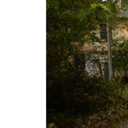
ПОБЕДИТЕЛЕЙ НЕ СУДЯТ?
КРЫМ.НЕПОКОРЕННЫЙ
ELIFBE
УКРАИНСКАЯ ПРОБЛЕМА КРЫМА