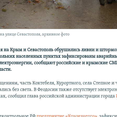
а улице Севастополя, архивное фото
я на Крым и Севастополь обрушились ливни и штормов
скольких населенных пунктах зафиксированы аварийн
лектроэнергии, сообщают российские и крымские СМИ
ласти.
щениям, часть Коктебеля, Курортного, села Степное и 
лись без света. В Феодосии также отсутствует электро
ах, сообщил глава российской администрации города
дконтрольное РФ
предприятие «Крымэнерго»
, зафикс