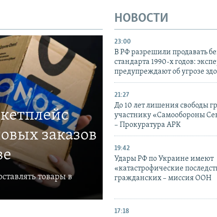
НОВОСТИ
23:00
В РФ разрешили продавать б
стандарта 1990-х годов: эксп
предупреждают об угрозе зд
21:27
До 10 лет лишения свободы г
ркетплейс
участнику «Самообороны Се
– Прокуратура АРК
овых заказов
19:42
ве
Удары РФ по Украине имеют
«катастрофические последст
ставлять товары в
гражданских – миссия ООН
17:18