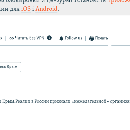
ез блокировки и цензуры! Установить
прилож
лии для
iOS
і
Android
.
ся
Читать без VPN
Follow us
Печать
есь Крым
и Крым.Реалии в России признали «нежелательной» организ