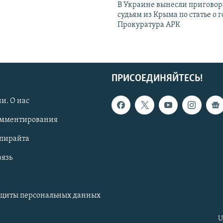
В Украине вынесли приговор
судьям из Крыма по статье о 
Прокуратура АРК
ПРИСОЕДИНЯЙТЕСЬ!
и. О нас
омментирования
опирайта
вязь
ащиты персональных данных
U