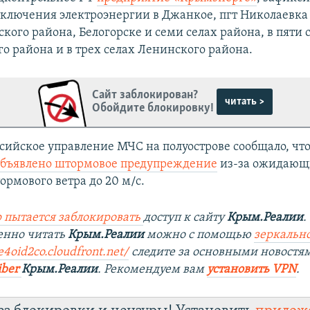
ключения электроэнергии в Джанкое, пгт Николаевка
ого района, Белогорске и семи селах района, в пяти 
о района и в трех селах Ленинского района.
Сайт заблокирован?
читать >
Обойдите блокировку!
сийское управление МЧС на полуострове сообщало, чт
объявлено штормовое предупреждение
из-за ожидающ
ормового ветра до 20 м/с.
 пытается заблокировать
доступ к сайту
Крым.Реалии
.
енно читать
Крым.Реалии
можно с помощью
з
еркально
e4oid2co.cloudfront.net/
следите за основными новостя
iber
Крым.Реалии
. Рекомендуем вам
установить VPN
.