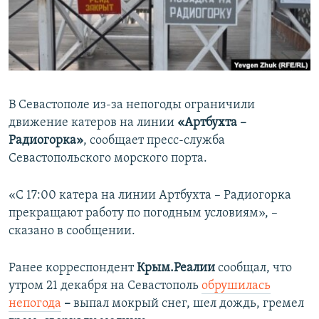
ПРИСОЕДИНЯЙТЕСЬ!
ПОБЕДИТЕЛЕЙ НЕ СУДЯТ?
КРЫМ.НЕПОКОРЕННЫЙ
ELIFBE
УКРАИНСКАЯ ПРОБЛЕМА КРЫМА
В Севастополе из-за непогоды ограничили
Все сайты RFE/RL
движение катеров на линии
«Артбухта –
Радиогорка»
, сообщает пресс-служба
Севастопольского морского порта.
«С 17:00 катера на линии Артбухта – Радиогорка
прекращают работу по погодным условиям», –
сказано в сообщении.
Ранее корреспондент
Крым.Реалии
сообщал, что
утром 21 декабря на Севастополь
обрушилась
непогода
–
выпал мокрый снег, шел дождь, гремел