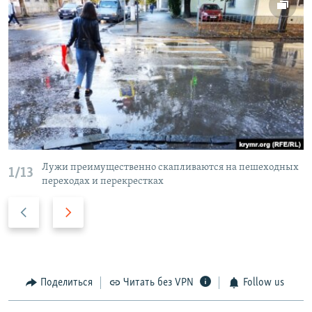
Лужи преимущественно скапливаются на пешеходных
1/13
переходах и перекрестках
П
С
р
л
е
е
д
д
ы
у
Поделиться
Читать без VPN
Follow us
д
ю
у
щ