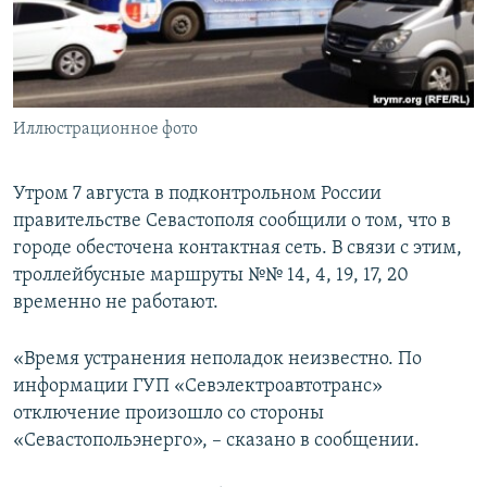
ПРИСОЕДИНЯЙТЕСЬ!
ПОБЕДИТЕЛЕЙ НЕ СУДЯТ?
КРЫМ.НЕПОКОРЕННЫЙ
ELIFBE
Иллюстрационное фото
УКРАИНСКАЯ ПРОБЛЕМА КРЫМА
Все сайты RFE/RL
Утром 7 августа в подконтрольном России
правительстве Севастополя сообщили о том, что в
городе обесточена контактная сеть. В связи с этим,
троллейбусные маршруты №№ 14, 4, 19, 17, 20
временно не работают.
«Время устранения неполадок неизвестно. По
информации ГУП «Севэлектроавтотранс»
отключение произошло со стороны
«Севастопольэнерго», – сказано в сообщении.